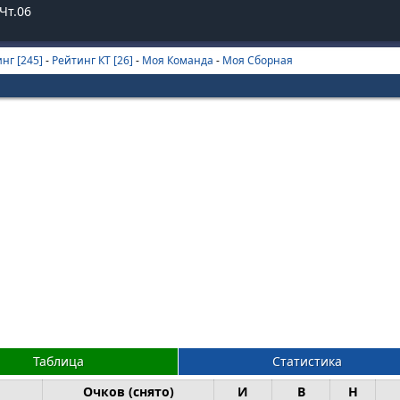
Чт.06
нг [245]
-
Рейтинг КТ [26]
-
Моя Команда
-
Моя Сборная
Таблица
Статистика
Очков (снято)
И
В
Н