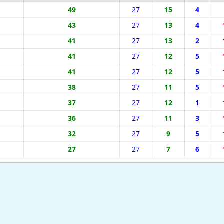
49
27
15
4
43
27
13
4
41
27
13
2
41
27
12
5
41
27
12
5
38
27
11
5
37
27
12
1
36
27
11
3
32
27
9
5
27
27
7
6