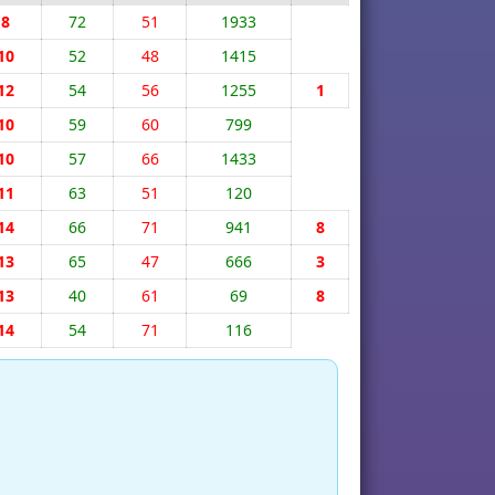
8
72
51
1933
10
52
48
1415
12
54
56
1255
1
10
59
60
799
10
57
66
1433
11
63
51
120
14
66
71
941
8
13
65
47
666
3
13
40
61
69
8
14
54
71
116