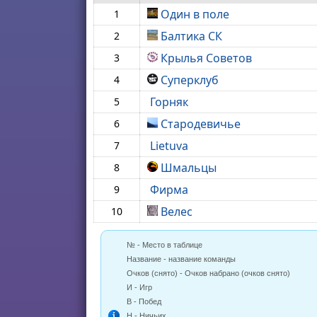
Один в поле
1
Балтика СК
2
Крылья Советов
3
Суперклуб
4
Горняк
5
Стародевичье
6
Lietuva
7
Шмальцы
8
Фирма
9
Велес
10
№ - Место в таблице
Название - название команды
Очков (снято) - Очков набрано (очков снято)
И - Игр
В - Побед
Н - Ничьих