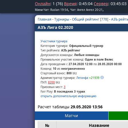
Онлайн
: 1 (76)
Время
:
0
:
45
:
04
Сервер
:
03
:
45
:
03
,
,
Мини-Чат: Ruslan 19:54
Чат: Ангел Ангел 20:21
Главная
-
Турниры
-
Общий рейтинг [778]
-
АЗЪ рейти
АЗЪ Лига 02.2020
Участники турнира
Категория турнира:
Официальный турнир
Тип рейтинга:
АЗЪ рейтинг
Допускаются команды:
Любые команды
Премиальное участие команд:
Один в поле Велес
Дата проведения с
27.04.2020 12:00
по
28.05.2020 00:00
Команд:
10
из
неограниченно
Стартовый взнос:
800
btz
Администратор турнира:
Леганфа
+21939
ПУЛ:
8200
btz
Призовых мест:
3
Fair Play:
В последних 3 турах
открыть дополнительную информацию
Расчет таблицы
29.05.2020 13:56
Матчи
№
Название