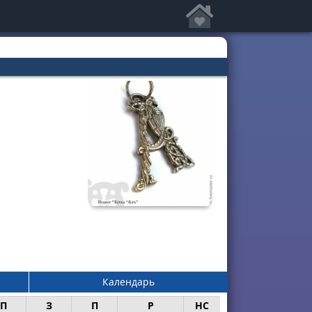
Календарь
П
З
П
Р
НС