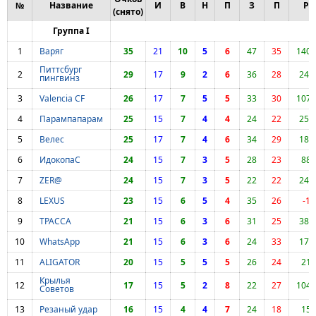
№
Название
И
В
Н
П
З
П
Р
(снято)
Группа I
1
Варяг
35
21
10
5
6
47
35
1407
Питтсбург
2
29
17
9
2
6
36
28
244
пингвинз
3
Valencia CF
26
17
7
5
5
33
30
1075
4
Парампапарам
25
15
7
4
4
24
22
251
5
Велес
25
17
7
4
6
34
29
183
6
ИдокопаС
24
15
7
3
5
28
23
88
7
ZER@
24
15
7
3
5
22
22
244
8
LEXUS
23
15
6
5
4
35
26
-1
9
ТРАССА
21
15
6
3
6
31
25
389
10
WhatsApp
21
15
6
3
6
24
33
171
11
ALIGATOR
20
15
5
5
5
26
24
21
Крылья
12
17
15
5
2
8
22
27
1049
Советов
13
Резаный удар
16
15
4
4
7
24
18
15