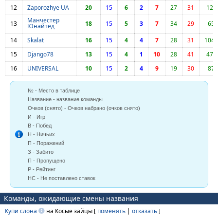
12
Zaporozhye UA
20
15
6
2
7
27
31
122
Манчестер
13
18
15
5
3
7
34
29
65
Юнайтед
14
Skalat
16
15
4
4
7
28
31
1046
15
Django78
13
15
4
1
10
28
41
475
16
UNIVERSAL
10
15
2
4
9
19
30
87
№ - Место в таблице
Название - название команды
Очков (снято) - Очков набрано (очков снято)
И - Игр
В - Побед
Н - Ничьих
П - Поражений
З - Забито
П - Пропущено
Р - Рейтинг
НС - Не поставлено ставок
Команды, ожидающие смены названия
Купи слона
на Косые зайцы [
поменять
|
отказать
]