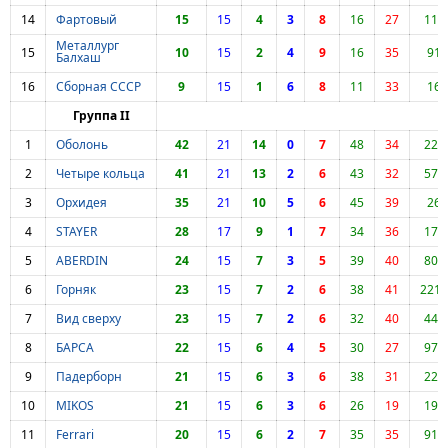
14
Фартовый
15
15
4
3
8
16
27
114
Металлург
15
10
15
2
4
9
16
35
91
Балхаш
16
Сборная СССР
9
15
1
6
8
11
33
16
Группа II
1
Оболонь
42
21
14
0
7
48
34
220
2
Четыре кольца
41
21
13
2
6
43
32
577
3
Орхидея
35
21
10
5
6
45
39
26
4
STAYER
28
17
9
1
7
34
36
179
5
ABERDIN
24
15
7
3
5
39
40
808
6
Горняк
23
15
7
2
6
38
41
2210
7
Вид сверху
23
15
7
2
6
32
40
448
8
БАРСА
22
15
6
4
5
30
27
970
9
Падерборн
21
15
6
3
6
38
31
224
10
MIKOS
21
15
6
3
6
26
19
193
11
Ferrari
20
15
6
2
7
35
35
910