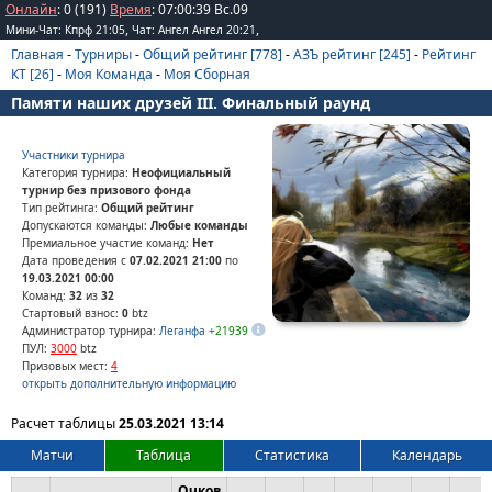
Онлайн
: 0 (191)
Время
:
07
:
00
:
39
Вс.09
,
,
Мини-Чат: Кпрф 21:05
Чат: Ангел Ангел 20:21
Главная
-
Турниры
-
Общий рейтинг [778]
-
АЗЪ рейтинг [245]
-
Рейтинг
КТ [26]
-
Моя Команда
-
Моя Сборная
Памяти наших друзей III. Финальный раунд
Участники турнира
Категория турнира:
Неофициальный
турнир без призового фонда
Тип рейтинга:
Общий рейтинг
Допускаются команды:
Любые команды
Премиальное участие команд:
Нет
Дата проведения с
07.02.2021 21:00
по
19.03.2021 00:00
Команд:
32
из
32
Стартовый взнос:
0
btz
Администратор турнира:
Леганфа
+21939
ПУЛ:
3000
btz
Призовых мест:
4
открыть дополнительную информацию
Расчет таблицы
25.03.2021 13:14
Матчи
Таблица
Статистика
Календарь
Очков