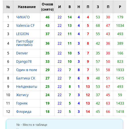
Очков
№
Название
И
В
Н
П
З
П
Р
(снято)
1
ЧИКАГО
46
22
14
4
4
53
30
179
2
Valencia CF
43
22
13
4
5
68
47
1034
3
LEGION
37
22
11
4
7
55
43
493
Питтсбург
4
36
22
11
3
8
42
36
389
пингвинз
5
Denver
35
22
10
5
7
35
30
166
6
Django78
33
22
10
3
9
57
50
823
7
Один в поле
29
22
7
8
7
51
58
1933
8
Балтика СК
27
22
7
6
9
48
51
1415
9
НеАдекваты
25
22
8
1
13
53
67
493
10
Жетису
24
22
7
3
12
37
45
59
11
Горняк
19
22
5
4
13
42
63
1433
12
Флорида
18
22
5
3
14
45
66
1418
№ - Место в таблице