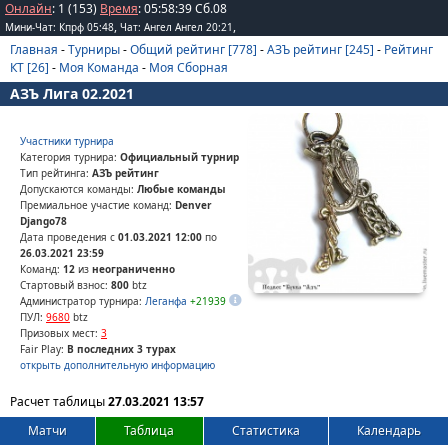
Онлайн
: 1 (153)
Время
:
05
:
58
:
39
Сб.08
,
,
Мини-Чат: Кпрф 05:48
Чат: Ангел Ангел 20:21
Главная
-
Турниры
-
Общий рейтинг [778]
-
АЗЪ рейтинг [245]
-
Рейтинг
КТ [26]
-
Моя Команда
-
Моя Сборная
АЗЪ Лига 02.2021
Участники турнира
Категория турнира:
Официальный турнир
Тип рейтинга:
АЗЪ рейтинг
Допускаются команды:
Любые команды
Премиальное участие команд:
Denver
Django78
Дата проведения с
01.03.2021 12:00
по
26.03.2021 23:59
Команд:
12
из
неограниченно
Стартовый взнос:
800
btz
Администратор турнира:
Леганфа
+21939
ПУЛ:
9680
btz
Призовых мест:
3
Fair Play:
В последних 3 турах
открыть дополнительную информацию
Расчет таблицы
27.03.2021 13:57
Матчи
Таблица
Статистика
Календарь