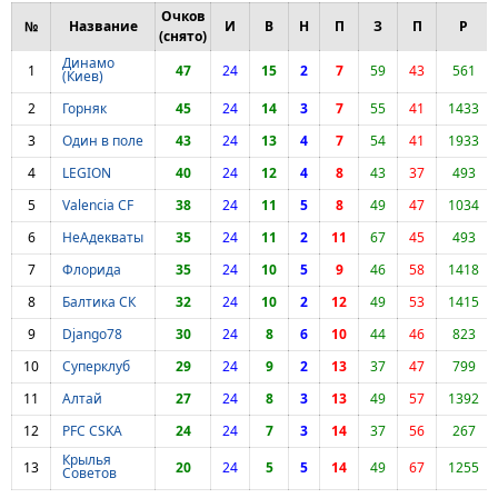
Очков
№
Название
И
В
Н
П
З
П
Р
(снято)
Динамо
1
47
24
15
2
7
59
43
561
(Киев)
2
Горняк
45
24
14
3
7
55
41
1433
3
Один в поле
43
24
13
4
7
54
41
1933
4
LEGION
40
24
12
4
8
43
37
493
5
Valencia CF
38
24
11
5
8
49
47
1034
6
НеАдекваты
35
24
11
2
11
67
45
493
7
Флорида
35
24
10
5
9
46
58
1418
8
Балтика СК
32
24
10
2
12
49
53
1415
9
Django78
30
24
8
6
10
44
46
823
10
Суперклуб
29
24
9
2
13
37
47
799
11
Алтай
27
24
8
3
13
49
57
1392
12
PFC CSKA
24
24
7
3
14
37
56
267
Крылья
13
20
24
5
5
14
49
67
1255
Советов