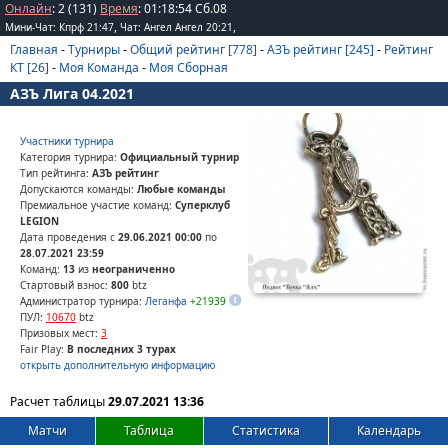
Онлайн
: 2 (131)
Время
:
01
:
18
:
54
Сб.08
,
,
Мини-Чат: Кпрф 21:47
Чат: Ангел Ангел 20:21
Главная
-
Турниры
-
Общий рейтинг [778]
-
АЗЪ рейтинг [245]
-
Рейтинг
КТ [26]
-
Моя Команда
-
Моя Сборная
АЗЪ Лига 04.2021
Участники турнира
Категория турнира:
Официальный турнир
Тип рейтинга:
АЗЪ рейтинг
Допускаются команды:
Любые команды
Премиальное участие команд:
Суперклуб
LEGION
Дата проведения с
29.06.2021 00:00
по
28.07.2021 23:59
Команд:
13
из
неограниченно
Стартовый взнос:
800
btz
Администратор турнира:
Леганфа
+21939
ПУЛ:
10670
btz
Призовых мест:
3
Fair Play:
В последних 3 турах
открыть дополнительную информацию
Расчет таблицы
29.07.2021 13:36
Матчи
Таблица
Статистика
Календарь