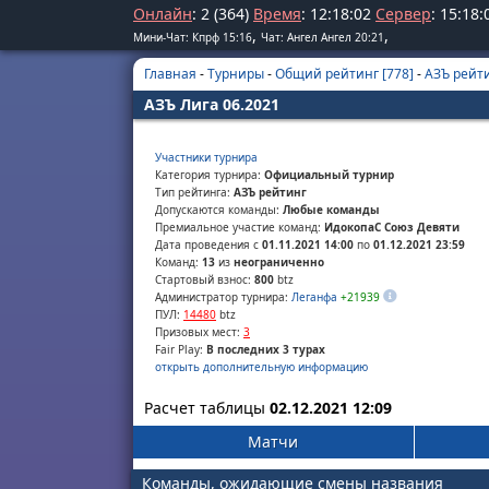
Онлайн
: 2 (364)
Время
:
12
:
18
:
02
Сервер
:
15
:
18
:
,
,
Мини-Чат: Кпрф 15:16
Чат: Ангел Ангел 20:21
Главная
-
Турниры
-
Общий рейтинг [778]
-
АЗЪ рейти
АЗЪ Лига 06.2021
Участники турнира
Категория турнира:
Официальный турнир
Тип рейтинга:
АЗЪ рейтинг
Допускаются команды:
Любые команды
Премиальное участие команд:
ИдокопаС Союз Девяти
Дата проведения с
01.11.2021 14:00
по
01.12.2021 23:59
Команд:
13
из
неограниченно
Стартовый взнос:
800
btz
Администратор турнира:
Леганфа
+21939
ПУЛ:
14480
btz
Призовых мест:
3
Fair Play:
В последних 3 турах
открыть дополнительную информацию
Расчет таблицы
02.12.2021 12:09
Матчи
Команды, ожидающие смены названия