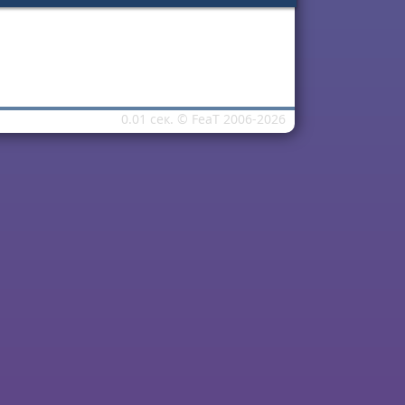
0.01 сек. ©
FeaT
2006-2026