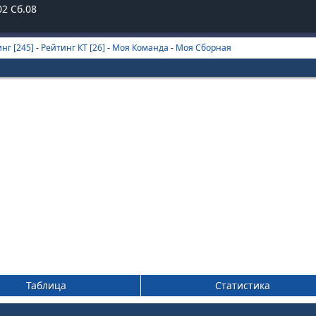
02
Сб.08
нг [245]
-
Рейтинг КТ [26]
-
Моя Команда
-
Моя Сборная
Таблица
Статистика