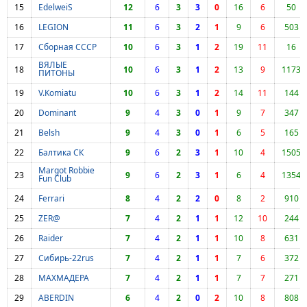
15
EdelweiS
12
6
3
3
0
16
6
50
16
LEGION
11
6
3
2
1
9
6
503
17
Сборная СССР
10
6
3
1
2
19
11
16
ВЯЛЫЕ
18
10
6
3
1
2
13
9
1173
ПИТОНЫ
19
V.Komiatu
10
6
3
1
2
14
11
144
20
Dominant
9
4
3
0
1
9
7
347
21
Belsh
9
4
3
0
1
6
5
165
22
Балтика СК
9
6
2
3
1
10
4
1505
Margot Robbie
23
9
6
2
3
1
6
4
1354
Fun Club
24
Ferrari
8
4
2
2
0
8
2
910
25
ZER@
7
4
2
1
1
12
10
244
26
Raider
7
4
2
1
1
10
8
631
27
Сибирь-22rus
7
4
2
1
1
7
6
372
28
МАХМАДЕРА
7
4
2
1
1
7
7
271
29
ABERDIN
6
4
2
0
2
10
8
808