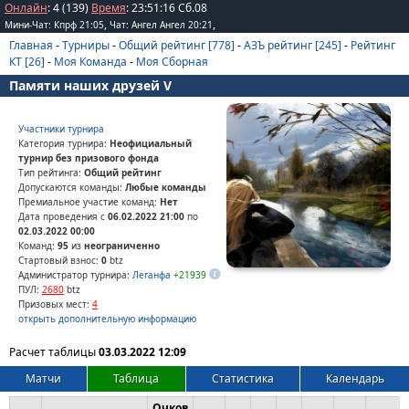
Онлайн
: 4 (139)
Время
:
23
:
51
:
16
Сб.08
,
,
Мини-Чат: Кпрф 21:05
Чат: Ангел Ангел 20:21
Главная
-
Турниры
-
Общий рейтинг [778]
-
АЗЪ рейтинг [245]
-
Рейтинг
КТ [26]
-
Моя Команда
-
Моя Сборная
Памяти наших друзей V
Участники турнира
Категория турнира:
Неофициальный
турнир без призового фонда
Тип рейтинга:
Общий рейтинг
Допускаются команды:
Любые команды
Премиальное участие команд:
Нет
Дата проведения с
06.02.2022 21:00
по
02.03.2022 00:00
Команд:
95
из
неограниченно
Стартовый взнос:
0
btz
Администратор турнира:
Леганфа
+21939
ПУЛ:
2680
btz
Призовых мест:
4
открыть дополнительную информацию
Расчет таблицы
03.03.2022 12:09
Матчи
Таблица
Статистика
Календарь
Очков