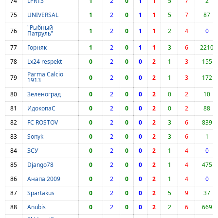
74
LPR13
1
2
0
1
1
5
7
2
75
UNIVERSAL
1
2
0
1
1
5
7
87
"Рыбный
76
1
2
0
1
1
2
4
0
Патруль"
77
Горняк
1
2
0
1
1
3
6
2210
78
Lx24 respekt
0
2
0
0
2
1
3
155
Parma Calcio
79
0
2
0
0
2
1
3
172
1913
80
Зеленоград
0
2
0
0
2
0
2
10
81
ИдокопаС
0
2
0
0
2
0
2
88
82
FC ROSTOV
0
2
0
0
2
3
6
839
83
Sonyk
0
2
0
0
2
3
6
1
84
ЗСУ
0
2
0
0
2
1
4
0
85
Django78
0
2
0
0
2
1
4
475
86
Анапа 2009
0
2
0
0
2
1
4
0
87
Spartakus
0
2
0
0
2
5
9
37
88
Anubis
0
2
0
0
2
2
6
669