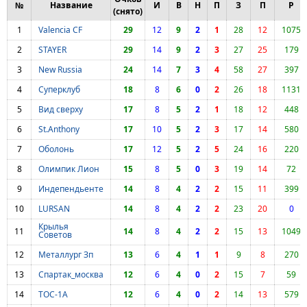
№
Название
И
В
Н
П
З
П
Р
(снято)
1
Valencia CF
29
12
9
2
1
28
12
1075
2
STAYER
29
14
9
2
3
27
25
179
3
New Russia
24
14
7
3
4
58
27
397
4
Суперклуб
18
8
6
0
2
26
18
1131
5
Вид сверху
17
8
5
2
1
18
12
448
6
St.Anthony
17
10
5
2
3
17
14
580
7
Оболонь
17
12
5
2
5
24
16
220
8
Олимпик Лион
15
8
5
0
3
19
14
72
9
Индепендьенте
14
8
4
2
2
15
11
399
10
LURSAN
14
8
4
2
2
23
20
0
Крылья
11
14
8
4
2
2
15
13
1049
Советов
12
Металлург Зп
13
6
4
1
1
9
8
270
13
Спартак_москва
12
6
4
0
2
15
7
59
14
ТОС-1А
12
6
4
0
2
14
13
579