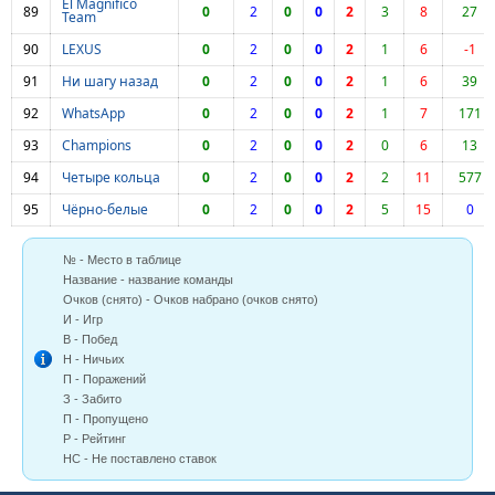
El Magnifico
89
0
2
0
0
2
3
8
27
Team
90
LEXUS
0
2
0
0
2
1
6
-1
91
Ни шагу назад
0
2
0
0
2
1
6
39
92
WhatsApp
0
2
0
0
2
1
7
171
93
Champions
0
2
0
0
2
0
6
13
94
Четыре кольца
0
2
0
0
2
2
11
577
95
Чёрно-белые
0
2
0
0
2
5
15
0
№ - Место в таблице
Название - название команды
Очков (снято) - Очков набрано (очков снято)
И - Игр
В - Побед
Н - Ничьих
П - Поражений
З - Забито
П - Пропущено
Р - Рейтинг
НС - Не поставлено ставок