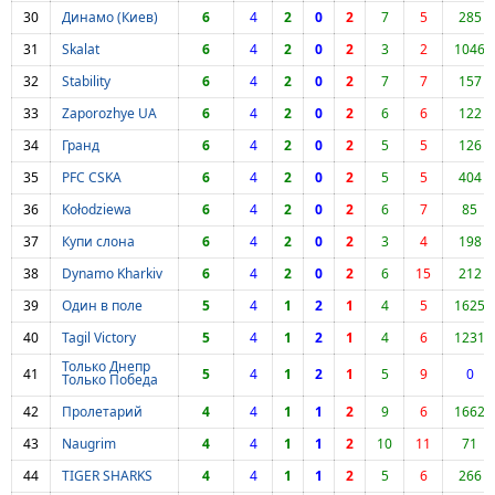
30
Динамо (Киев)
6
4
2
0
2
7
5
285
31
Skalat
6
4
2
0
2
3
2
1046
32
Stability
6
4
2
0
2
7
7
157
33
Zaporozhye UA
6
4
2
0
2
6
6
122
34
Гранд
6
4
2
0
2
5
5
126
35
PFC CSKA
6
4
2
0
2
5
5
404
36
Kołodziewa
6
4
2
0
2
6
7
85
37
Купи слона
6
4
2
0
2
3
4
198
38
Dynamo Kharkiv
6
4
2
0
2
6
15
212
39
Один в поле
5
4
1
2
1
4
5
1625
40
Tagil Victory
5
4
1
2
1
4
6
1231
Только Днепр
41
5
4
1
2
1
5
9
0
Только Победа
42
Пролетарий
4
4
1
1
2
9
6
1662
43
Naugrim
4
4
1
1
2
10
11
71
44
TIGER SHARKS
4
4
1
1
2
5
6
266