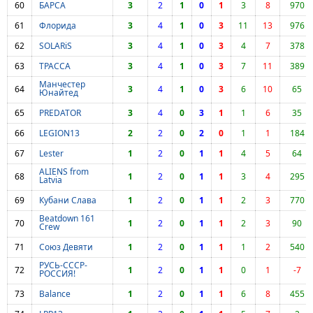
60
БАРСА
3
2
1
0
1
3
8
970
61
Флорида
3
4
1
0
3
11
13
976
62
SOLARiS
3
4
1
0
3
4
7
378
63
ТРАССА
3
4
1
0
3
7
11
389
Манчестер
64
3
4
1
0
3
6
10
65
Юнайтед
65
PREDATOR
3
4
0
3
1
1
6
35
66
LEGION13
2
2
0
2
0
1
1
184
67
Lester
1
2
0
1
1
4
5
64
ALIENS from
68
1
2
0
1
1
3
4
295
Latvia
69
Кубани Слава
1
2
0
1
1
2
3
770
Beatdown 161
70
1
2
0
1
1
2
3
90
Crew
71
Союз Девяти
1
2
0
1
1
1
2
540
РУСЬ-СССР-
72
1
2
0
1
1
0
1
-7
РОССИЯ!
73
Balance
1
2
0
1
1
6
8
455