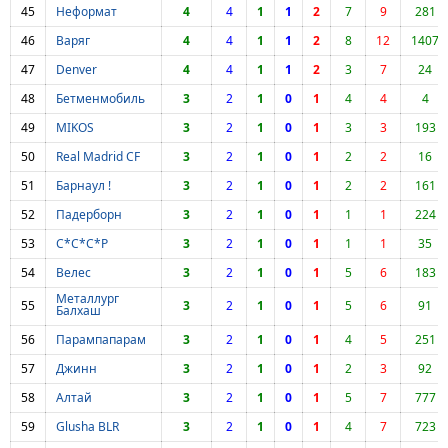
45
Неформат
4
4
1
1
2
7
9
281
46
Варяг
4
4
1
1
2
8
12
1407
47
Denver
4
4
1
1
2
3
7
24
48
Бетменмобиль
3
2
1
0
1
4
4
4
49
MIKOS
3
2
1
0
1
3
3
193
50
Real Madrid CF
3
2
1
0
1
2
2
16
51
Барнаул !
3
2
1
0
1
2
2
161
52
Падерборн
3
2
1
0
1
1
1
224
53
С*С*С*Р
3
2
1
0
1
1
1
35
54
Велес
3
2
1
0
1
5
6
183
Металлург
55
3
2
1
0
1
5
6
91
Балхаш
56
Парампапарам
3
2
1
0
1
4
5
251
57
Джинн
3
2
1
0
1
2
3
92
58
Алтай
3
2
1
0
1
5
7
777
59
Glusha BLR
3
2
1
0
1
4
7
723