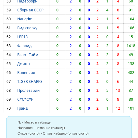
58
Падерборн
0
2
0
0
2
1
4
60
59
Сборная СССР
0
2
0
0
2
4
8
91
60
Naugrim
0
2
0
0
2
1
5
104
61
Вид сверху
0
2
0
0
2
1
5
106
62
LPR13
0
2
0
0
2
0
4
15
63
Флорида
0
2
0
0
2
2
8
1418
64
Bilan - Тайм
0
2
0
0
2
2
8
49
65
Джинн
0
2
0
0
2
2
8
138
66
Валенсия
0
2
0
0
2
1
7
482
67
TIGER SHARKS
0
2
0
0
2
0
6
44
68
Пролетарий
0
2
0
0
2
5
13
37
69
С*С*С*Р
0
2
0
0
2
0
8
80
70
Гранд
0
2
0
0
2
1
12
101
№ - Место в таблице
Название - название команды
Очков (снято) - Очков набрано (очков снято)