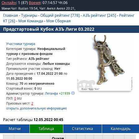
Онлайн
: 1 (87)
Время
:
07
:
14
:
57
Чт.06
,
,
Мини-Чат: Ruslan 19:54
Чат: Ангел Ангел 20:21
Главная
-
Турниры
-
Общий рейтинг [778]
-
АЗЪ рейтинг [245]
-
Рейтинг
КТ [26]
-
Моя Команда
-
Моя Сборная
Предстартовый Кубок АЗЪ Лиги 03.2022
Участники турнира
Категория турнира:
Неофициальный
турнир с призовым фондом
Тип рейтинга:
АЗЪ рейтинг
Допускаются команды:
Любые команды
Премиальное участие команд:
Нет
Дата проведения с
17.04.2022 21:00
по
11.05.2022 00:00
Команд:
70
из
неограниченно
Стартовый взнос:
0
btz
Администратор турнира:
Леганфа
+21939
ПУЛ:
0
btz
Призовых мест:
2
открыть дополнительную информацию
Расчет таблицы
12.05.2022 00:45
Матчи
Таблица
Статистика
Календарь
Очков