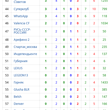
43
3
4
1
0
3
5
6
1255
Советов
44
Суперклуб
3
4
1
0
3
7
10
799
45
WhatsApp
3
4
1
0
3
6
9
118
46
Valencia CF
2
2
0
2
0
2
2
1034
РУСЬ-СССР-
47
1
2
0
1
1
2
3
50
РОССИЯ!
48
Арефино 2
1
2
0
1
1
4
6
25
49
Спартак_москва
1
2
0
1
1
3
5
235
50
Индепендьенте
1
2
0
1
1
2
4
137
51
Губерния
1
2
0
1
1
1
4
6
52
LEXUS
1
2
0
1
1
2
8
32
53
LEGION13
0
2
0
0
2
4
6
58
54
Горняк
0
2
0
0
2
2
4
1433
55
Glusha BLR
0
2
0
0
2
1
3
385
56
Belsh
0
2
0
0
2
1
3
147
57
Denver
0
2
0
0
2
2
5
166