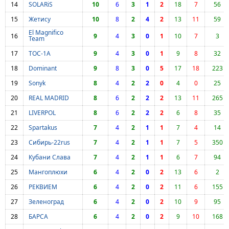
14
SOLARiS
10
6
3
1
2
18
7
56
15
Жетису
10
8
2
4
2
13
11
59
El Magnifico
16
9
4
3
0
1
10
7
3
Team
17
ТОС-1А
9
4
3
0
1
9
8
32
18
Dominant
9
8
3
0
5
17
18
223
19
Sonyk
8
4
2
2
0
4
0
25
20
REAL MADRID
8
6
2
2
2
13
11
265
21
LIVERPOL
8
6
2
2
2
6
8
35
22
Spartakus
7
4
2
1
1
7
4
14
23
Сибирь-22rus
7
4
2
1
1
7
5
350
24
Кубани Слава
7
4
2
1
1
6
7
94
25
Мангоплюхи
6
4
2
0
2
13
6
2
26
PEKBИЕМ
6
4
2
0
2
11
6
155
27
Зеленоград
6
4
2
0
2
10
9
95
28
БАРСА
6
4
2
0
2
9
10
168