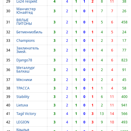
29
Lx24 respekt
4
4
1
1
2
8
11
38
Манчестер
30
3
2
1
0
1
7
7
26
Юнайтед
ВЯЛЫЕ
31
3
2
1
0
1
5
6
458
ПИТОНЫ
32
Бетменмобиль
3
2
1
0
1
4
5
24
33
Champions
3
2
1
0
1
2
3
17
Заклинатель
34
3
2
1
0
1
4
6
77
Змей.
35
Django78
3
2
1
0
1
4
6
823
Металлург
36
3
2
1
0
1
2
4
91
Балхаш
37
Мясники
3
2
1
0
1
2
4
45
38
ТРАССА
3
2
1
0
1
1
4
58
39
Stability
3
2
1
0
1
6
11
400
40
Lietuva
3
2
1
0
1
2
11
941
41
Tagil Victory
3
4
1
0
3
13
14
566
42
LEGION
3
4
1
0
3
9
10
493
Крылья