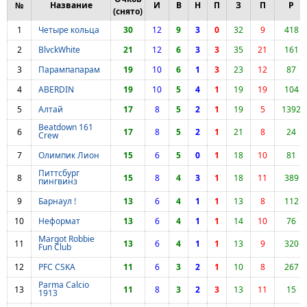
№
Название
И
В
Н
П
З
П
Р
(снято)
1
Четыре кольца
30
12
9
3
0
32
9
418
2
BlvckWhite
21
12
6
3
3
35
21
161
3
Парампапарам
19
10
6
1
3
23
12
87
4
ABERDIN
19
10
5
4
1
19
19
104
5
Алтай
17
8
5
2
1
19
5
1392
Beatdown 161
6
17
8
5
2
1
21
8
24
Crew
7
Олимпик Лион
15
6
5
0
1
18
10
81
Питтсбург
8
15
8
4
3
1
18
11
389
пингвинз
9
Барнаул !
13
6
4
1
1
13
8
112
10
Неформат
13
6
4
1
1
14
10
76
Margot Robbie
11
13
6
4
1
1
13
9
320
Fun Club
12
PFC CSKA
11
6
3
2
1
10
8
267
Parma Calcio
13
11
8
3
2
3
13
11
15
1913