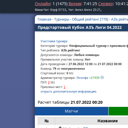
Онлайн
: 1 (1475)
Время
:
7
:
41
:
26
Сервер
:
10
:
41
:
,
,
Мини-Чат: Кпрф 07:53
Чат: Ангел Ангел 20:21
Главная
-
Турниры
-
Общий рейтинг [778]
-
АЗЪ рейти
Предстартовый Кубок АЗЪ Лиги 04.2022
Участники турнира
Категория турнира:
Неофициальный турнир с призовым 
Тип рейтинга:
АЗЪ рейтинг
Допускаются команды:
Любые команды
Премиальное участие команд:
Нет
Дата проведения с
27.06.2022 12:00
по
21.07.2022 00:00
Команд:
79
из
неограниченно
Стартовый взнос:
0
btz
Администратор турнира:
Леганфа
+21939
ПУЛ:
0
btz
Призовых мест:
2
открыть дополнительную информацию
Расчет таблицы
21.07.2022 00:20
Матчи
№
Название