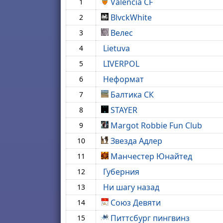
Valencia CF
1
BlvckWhite
2
Велес
3
Lietuva
4
LIVERPOL
5
Неформат
6
Балтика СК
7
STAYER
8
Margot Robbie Fun Club
9
Звезда Адлер
10
Манчестер Юнайтед
11
Губерния
12
Ни шагу назад
13
Союз Девяти
14
Питтсбург пингвинз
15