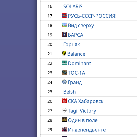
SOLARiS
16
РУСЬ-СССР-РОССИЯ!
17
Вид сверху
18
БАРСА
19
Горняк
20
Balance
21
Dominant
22
ТОС-1А
23
Гранд
24
Belsh
25
СКА Хабаровск
26
Tagil Victory
27
Один в поле
28
Индепендьенте
29