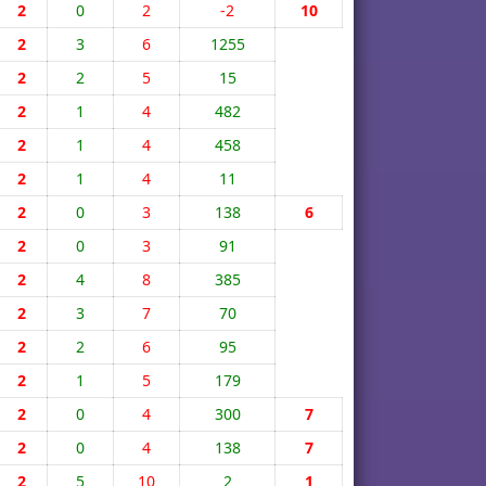
2
0
2
-2
10
2
3
6
1255
2
2
5
15
2
1
4
482
2
1
4
458
2
1
4
11
2
0
3
138
6
2
0
3
91
2
4
8
385
2
3
7
70
2
2
6
95
2
1
5
179
2
0
4
300
7
2
0
4
138
7
2
5
10
2
1