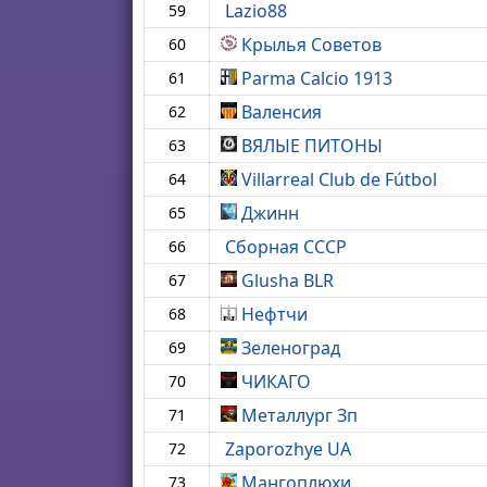
Lazio88
59
Крылья Советов
60
Parma Calcio 1913
61
Валенсия
62
ВЯЛЫЕ ПИТОНЫ
63
Villarreal Club de Fútbol
64
Джинн
65
Сборная СССР
66
Glusha BLR
67
Нефтчи
68
Зеленоград
69
ЧИКАГО
70
Металлург Зп
71
Zaporozhye UA
72
Мангоплюхи
73