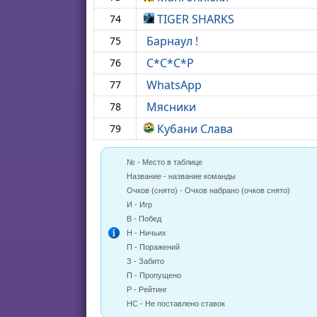
TIGER SHARKS
74
Барнаул !
75
С*С*С*Р
76
WhatsApp
77
Мясники
78
Кубани Слава
79
№ - Место в таблице
Название - название команды
Очков (снято) - Очков набрано (очков снято)
И - Игр
В - Побед
Н - Ничьих
П - Поражений
З - Забито
П - Пропущено
Р - Рейтинг
НС - Не поставлено ставок