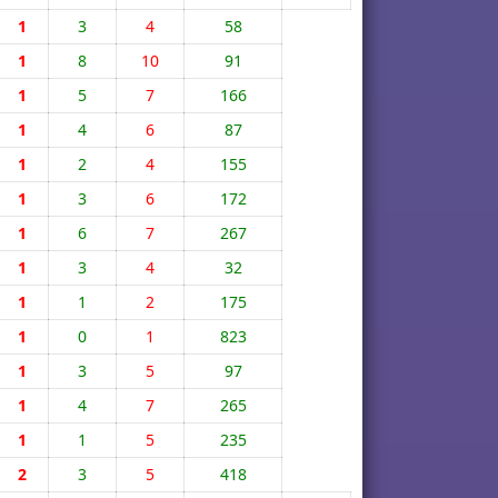
1
3
4
58
1
8
10
91
1
5
7
166
1
4
6
87
1
2
4
155
1
3
6
172
1
6
7
267
1
3
4
32
1
1
2
175
1
0
1
823
1
3
5
97
1
4
7
265
1
1
5
235
2
3
5
418