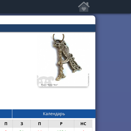
Календарь
П
З
П
Р
НС