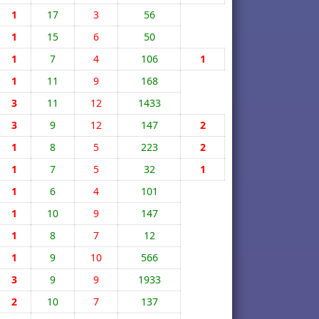
1
17
3
56
1
15
6
50
1
7
4
106
1
1
11
9
168
3
11
12
1433
3
9
12
147
2
1
8
5
223
2
1
7
5
32
1
1
6
4
101
1
10
9
147
1
8
7
12
1
9
10
566
3
9
9
1933
2
10
7
137