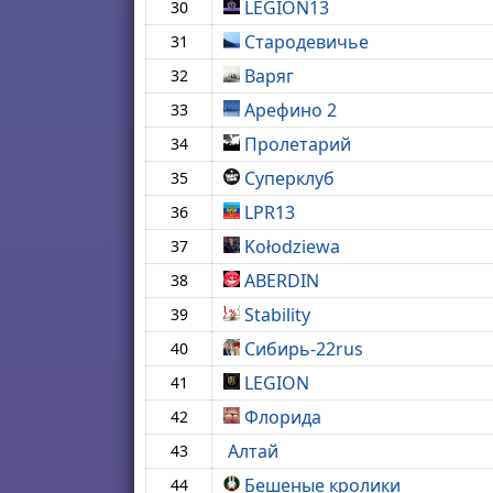
LEGION13
30
Стародевичье
31
Варяг
32
Арефино 2
33
Пролетарий
34
Суперклуб
35
LPR13
36
Kołodziewa
37
ABERDIN
38
Stability
39
Сибирь-22rus
40
LEGION
41
Флорида
42
Алтай
43
Бешеные кролики
44