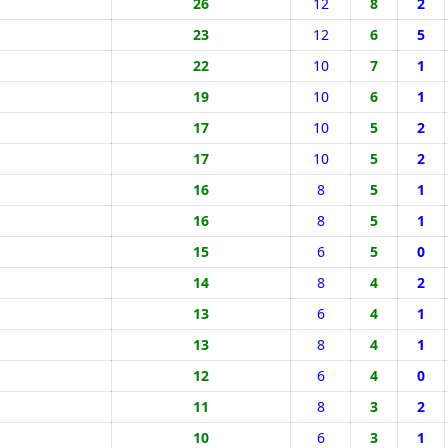
26
12
8
2
23
12
6
5
22
10
7
1
19
10
6
1
17
10
5
2
17
10
5
2
16
8
5
1
16
8
5
1
15
6
5
0
14
8
4
2
13
6
4
1
13
8
4
1
12
6
4
0
11
8
3
2
10
6
3
1