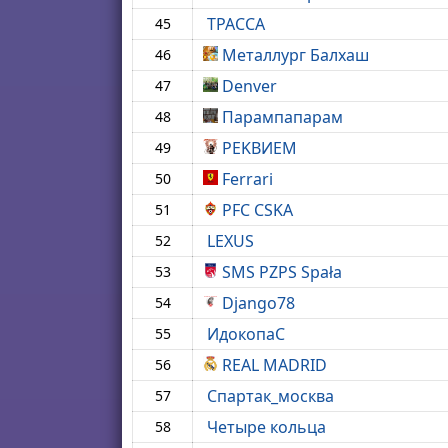
ТРАССА
45
Металлург Балхаш
46
Denver
47
Парампапарам
48
PEKBИЕМ
49
Ferrari
50
PFC CSKA
51
LEXUS
52
SMS PZPS Spała
53
Django78
54
ИдокопаС
55
REAL MADRID
56
Спартак_москва
57
Четыре кольца
58