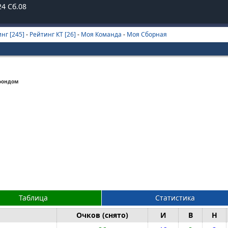
25
Сб.08
нг [245]
-
Рейтинг КТ [26]
-
Моя Команда
-
Моя Сборная
фондом
Таблица
Статистика
Очков (снято)
И
В
Н