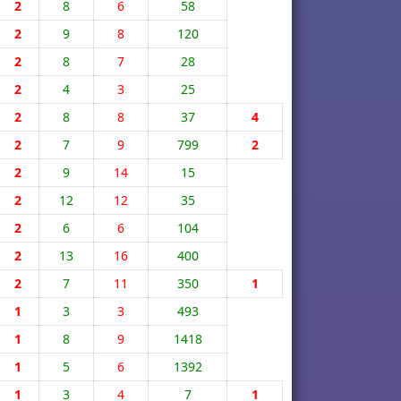
2
8
6
58
2
9
8
120
2
8
7
28
2
4
3
25
2
8
8
37
4
2
7
9
799
2
2
9
14
15
2
12
12
35
2
6
6
104
2
13
16
400
2
7
11
350
1
1
3
3
493
1
8
9
1418
1
5
6
1392
1
3
4
7
1