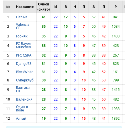
Очков
№
Название
И
В
Н
П
З
П
Р
Н
(снято)
1
Lietuva
41
22
12
5
5
57
41
941
Valencia
2
35
22
10
5
7
50
49
1034
CF
3
Горняк
35
22
9
8
5
46
42
1433
2
FC Bayern
4
33
22
10
3
9
47
39
423
München
5
PFC CSKA
32
22
9
5
8
38
38
267
1
6
Django78
31
22
9
4
9
45
40
823
7
BlvckWhite
31
22
9
4
9
42
52
161
8
Суперклуб
30
22
9
3
10
46
53
799
8
Балтика
9
28
22
8
4
10
38
47
1415
2
СК
10
Валенсия
28
22
8
4
10
45
60
482
Один в
11
27
22
7
6
9
39
39
1933
4
поле
12
Алтай
19
22
6
1
15
48
41
1392
5