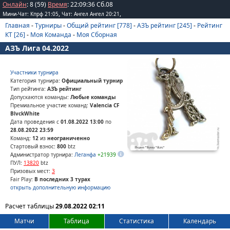
Онлайн
: 8 (59)
Время
:
22
:
09
:
36
Сб.08
,
,
Мини-Чат: Кпрф 21:05
Чат: Ангел Ангел 20:21
Главная
-
Турниры
-
Общий рейтинг [778]
-
АЗЪ рейтинг [245]
-
Рейтинг
КТ [26]
-
Моя Команда
-
Моя Сборная
АЗЪ Лига 04.2022
Участники турнира
Категория турнира:
Официальный турнир
Тип рейтинга:
АЗЪ рейтинг
Допускаются команды:
Любые команды
Премиальное участие команд:
Valencia CF
BlvckWhite
Дата проведения с
01.08.2022 13:00
по
28.08.2022 23:59
Команд:
12
из
неограниченно
Стартовый взнос:
800
btz
Администратор турнира:
Леганфа
+21939
ПУЛ:
13820
btz
Призовых мест:
3
Fair Play:
В последних 3 турах
открыть дополнительную информацию
Расчет таблицы
29.08.2022 02:11
Матчи
Таблица
Статистика
Календарь