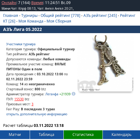
Онлайн
: 7 (164)
Время
:
11
:
24
:
51
Вс.09
,
,
Мини-Чат: Кпрф 08:13
Чат: Ангел Ангел 20:21
Главная
-
Турниры
-
Общий рейтинг [778]
-
АЗЪ рейтинг [245]
-
Рейтинг
КТ [26]
-
Моя Команда
-
Моя Сборная
АЗЪ Лига 05.2022
Участники турнира
Категория турнира:
Официальный турнир
Тип рейтинга:
АЗЪ рейтинг
Допускаются команды:
Любые команды
Премиальное участие команд:
ВЯЛЫЕ
ПИТОНЫ Один в поле
Дата проведения с
03.10.2022 13:00
по
02.11.2022 23:59
Команд:
14
из
неограниченно
Стартовый взнос:
800
btz
Администратор турнира:
Леганфа
+21939
ПУЛ:
15530
btz
Призовых мест:
3
Fair Play:
В последних 3 турах
открыть дополнительную информацию
Расчет таблицы
03.11.2022 13:18
Матчи
Таблица
Статистика
Календарь