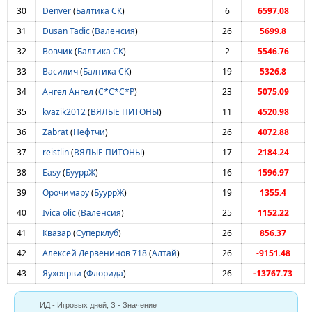
30
Denver
(
Балтика СК
)
6
6597.08
31
Dusan Tadic
(
Валенсия
)
26
5699.8
32
Вовчик
(
Балтика СК
)
2
5546.76
33
Василич
(
Балтика СК
)
19
5326.8
34
Ангел Ангел
(
С*С*С*Р
)
23
5075.09
35
kvazik2012
(
ВЯЛЫЕ ПИТОНЫ
)
11
4520.98
36
Zabrat
(
Нефтчи
)
26
4072.88
37
reistlin
(
ВЯЛЫЕ ПИТОНЫ
)
17
2184.24
38
Easy
(
БууррЖ
)
16
1596.97
39
Орочимару
(
БууррЖ
)
19
1355.4
40
Ivica olic
(
Валенсия
)
25
1152.22
41
Квазар
(
Суперклуб
)
26
856.37
42
Алексей Дервенинов 718
(
Алтай
)
26
-9151.48
43
Яухоярви
(
Флорида
)
26
-13767.73
ИД - Игровых дней, З - Значение