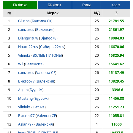
БК Фикс
БК Флэт
Голы
Коеф
№
Игрок
ИД
З
1
Glusha
(
Балтика СК
)
25
21781.55
2
canizares
(
Валенсия
)
25
21361.97
3
Django1978
(
Django78
)
26
18084.03
4
Иван-22rus
(
Сибирь-22rus
)
26
16670.06
5
Vilniuks
(
ВЯЛЫЕ ПИТОНЫ
)
20
15825.94
6
Wii
(
Валенсия
)
25
15641.62
7
canizares
(
Valencia CF
)
26
15137.49
8
Виктор77
(
Валенсия
)
24
13829.45
9
Again
(
БууррЖ
)
20
13396.6
10
Mustang
(
БууррЖ
)
20
11456.88
11
Vilniuks
(
Lietuva
)
26
11251.73
12
Виктор77
(
Valencia CF
)
22
11055.81
13
Aslan797
(
Валенсия
)
1
11000
14
igart
(
ВЯЛЫЕ ПИТОНЫ
)
8
10437.5