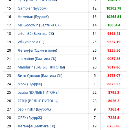
15
Gambler
(
БууррЖ
)
12
10302.78
16
Helvetian
(
БууррЖ
)
16
10265.81
17
Mr. GoodWin
(
Балтика СК
)
14
10054.4
18
artem32
(
Балтика СК
)
14
9865.48
19
Wii
(
Valencia CF
)
25
9537.19
20
Леганфа
(
Один в поле
)
26
9235.56
21
zm-nation
(
Балтика СК
)
16
9057.35
22
Mandarin
(
ВЯЛЫЕ ПИТОНЫ
)
20
9019.86
23
Витя Сушков
(
Балтика СК
)
5
8973.07
24
ninok
(
БууррЖ
)
1
8823.53
25
bauba
(
ВЯЛЫЕ ПИТОНЫ
)
22
8795.3
26
ZER@
(
ВЯЛЫЕ ПИТОНЫ
)
23
8026.2
27
ozol7insh7
(
БууррЖ
)
9
7363.4
28
ОРЕХ
(
БууррЖ
)
7
7225.8
29
Леганфа
(
Балтика СК
)
19
6753.06