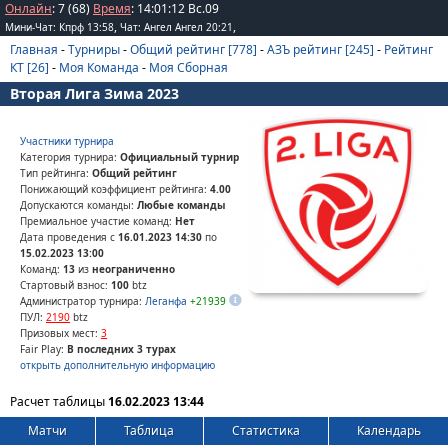
Онлайн
: 7 (68)
Время
:
14
:
01
:
12
Вс.09
,
,
Мини-Чат: Кпрф 13:58
Чат: Ангел Ангел 20:21
Главная
-
Турниры
-
Общий рейтинг [778]
-
АЗЪ рейтинг [245]
-
Рейтинг
КТ [26]
-
Моя Команда
-
Моя Сборная
Вторая Лига Зима 2023
Участники турнира
Категория турнира:
Официальный турнир
Тип рейтинга:
Общий рейтинг
Понижающий коэффициент рейтинга:
4.00
Допускаются команды:
Любые команды
Премиальное участие команд:
Нет
Дата проведения с
16.01.2023 14:30
по
15.02.2023 13:00
Команд:
13
из
неограниченно
Стартовый взнос:
100
btz
Администратор турнира:
Леганфа
+21939
ПУЛ:
2190
btz
Призовых мест:
3
Fair Play:
В последних 3 турах
открыть дополнительную информацию
Расчет таблицы
16.02.2023 13:44
Матчи
Таблица
Статистика
Календарь