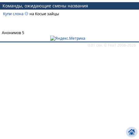
Команды, ожидающие смены названия
Купи слона
на Косые зайцы
Анонимов 5
0.01 сек. ©
FeaT
2006-2026