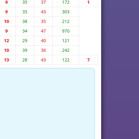
9
35
37
172
1
9
35
43
303
10
38
35
212
9
34
47
970
12
29
40
121
10
39
36
242
13
28
43
122
7