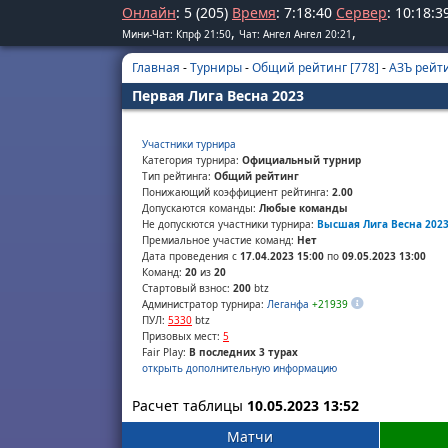
Онлайн
: 5 (205)
Время
:
7
:
18
:
40
Сервер
:
10
:
18
:
3
,
,
Мини-Чат: Кпрф 21:50
Чат: Ангел Ангел 20:21
Главная
-
Турниры
-
Общий рейтинг [778]
-
АЗЪ рейти
Первая Лига Весна 2023
Участники турнира
Категория турнира:
Официальный турнир
Тип рейтинга:
Общий рейтинг
Понижающий коэффициент рейтинга:
2.00
Допускаются команды:
Любые команды
Не допускются участники турнира:
Высшая Лига Весна 202
Премиальное участие команд:
Нет
Дата проведения с
17.04.2023 15:00
по
09.05.2023 13:00
Команд:
20
из
20
Стартовый взнос:
200
btz
Администратор турнира:
Леганфа
+21939
ПУЛ:
5330
btz
Призовых мест:
5
Fair Play:
В последних 3 турах
открыть дополнительную информацию
Расчет таблицы
10.05.2023 13:52
Матчи