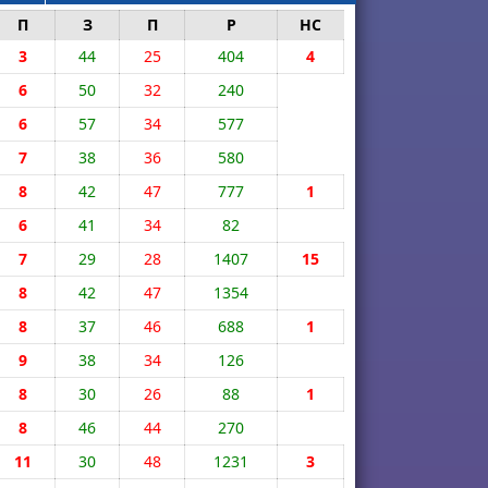
П
З
П
Р
НС
3
44
25
404
4
6
50
32
240
6
57
34
577
7
38
36
580
8
42
47
777
1
6
41
34
82
7
29
28
1407
15
8
42
47
1354
8
37
46
688
1
9
38
34
126
8
30
26
88
1
8
46
44
270
11
30
48
1231
3