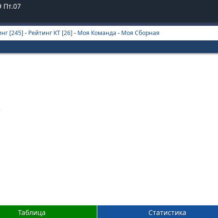
9
Пт.07
нг [245]
-
Рейтинг КТ [26]
-
Моя Команда
-
Моя Сборная
3
Таблица
Статистика