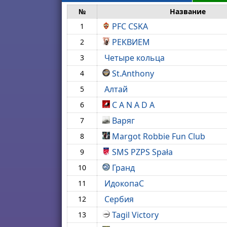
№
Название
PFC CSKA
1
PEKBИЕМ
2
Четыре кольца
3
St.Anthony
4
Алтай
5
C A N A D A
6
Варяг
7
Margot Robbie Fun Club
8
SMS PZPS Spała
9
Гранд
10
ИдокопаС
11
Сербия
12
Tagil Victory
13