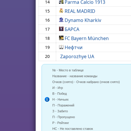
Parma Calcio 1913
14
REAL MADRID
15
Dynamo Kharkiv
16
БАРСА
17
FC Bayern München
18
Нефтчи
19
Zaporozhye UA
20
№ - Место в таблице
Название - название команды
Очков (снято) - Очков набрано (очков снято)
И - Игр
В - Побед
Н - Ничьих
П - Поражений
З - Забито
П - Пропущено
Р - Рейтинг
НС - Не поставлено ставок