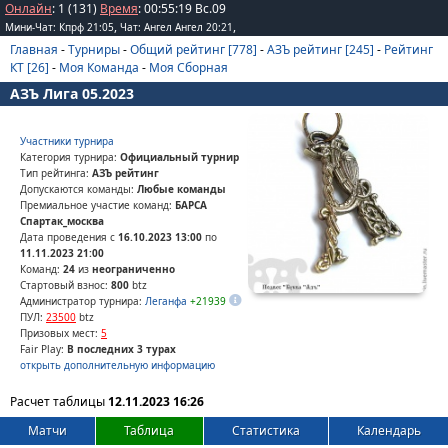
Онлайн
: 1 (131)
Время
:
00
:
55
:
19
Вс.09
,
,
Мини-Чат: Кпрф 21:05
Чат: Ангел Ангел 20:21
Главная
-
Турниры
-
Общий рейтинг [778]
-
АЗЪ рейтинг [245]
-
Рейтинг
КТ [26]
-
Моя Команда
-
Моя Сборная
АЗЪ Лига 05.2023
Участники турнира
Категория турнира:
Официальный турнир
Тип рейтинга:
АЗЪ рейтинг
Допускаются команды:
Любые команды
Премиальное участие команд:
БАРСА
Спартак_москва
Дата проведения с
16.10.2023 13:00
по
11.11.2023 21:00
Команд:
24
из
неограниченно
Стартовый взнос:
800
btz
Администратор турнира:
Леганфа
+21939
ПУЛ:
23500
btz
Призовых мест:
5
Fair Play:
В последних 3 турах
открыть дополнительную информацию
Расчет таблицы
12.11.2023 16:26
Матчи
Таблица
Статистика
Календарь