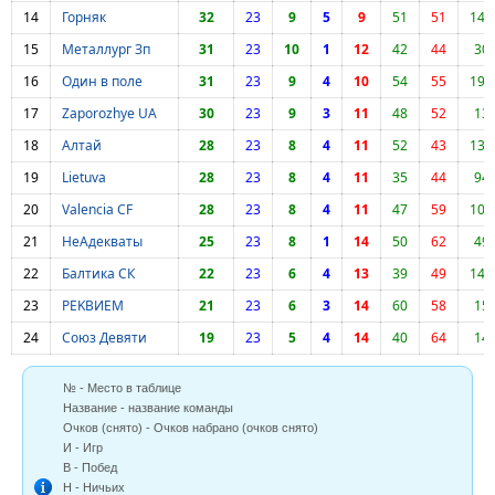
14
Горняк
32
23
9
5
9
51
51
143
15
Металлург Зп
31
23
10
1
12
42
44
30
16
Один в поле
31
23
9
4
10
54
55
193
17
Zaporozhye UA
30
23
9
3
11
48
52
13
18
Алтай
28
23
8
4
11
52
43
139
19
Lietuva
28
23
8
4
11
35
44
94
20
Valencia CF
28
23
8
4
11
47
59
103
21
НеАдекваты
25
23
8
1
14
50
62
49
22
Балтика СК
22
23
6
4
13
39
49
141
23
PEKBИЕМ
21
23
6
3
14
60
58
15
24
Союз Девяти
19
23
5
4
14
40
64
14
№ - Место в таблице
Название - название команды
Очков (снято) - Очков набрано (очков снято)
И - Игр
В - Побед
Н - Ничьих