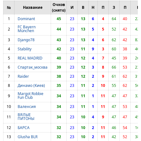
Очков
№
Название
И
В
Н
П
З
П
Р
(снято)
1
Dominant
45
23
13
6
4
64
40
22
FC Bayern
2
44
23
13
5
5
52
42
42
München
3
Django78
43
23
13
4
6
62
42
82
4
Stability
42
23
11
9
3
60
38
40
5
REAL MADRID
40
23
12
4
7
45
39
26
6
Спартак_москва
39
23
12
3
8
66
53
23
7
Raider
38
23
12
2
9
61
62
31
8
Динамо (Киев)
35
23
11
2
10
55
62
56
Margot Robbie
9
34
23
11
1
11
47
47
32
Fun Club
10
Валенсия
34
23
11
1
11
47
53
48
ВЯЛЫЕ
11
34
23
10
4
9
47
47
45
ПИТОНЫ
12
БАРСА
32
23
10
2
11
46
54
16
13
Glusha BLR
32
23
10
2
11
42
52
38