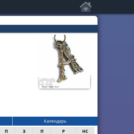
Календарь
П
З
П
Р
НС