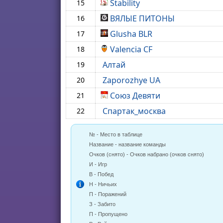
Stability
15
ВЯЛЫЕ ПИТОНЫ
16
Glusha BLR
17
Valencia CF
18
Алтай
19
Zaporozhye UA
20
Союз Девяти
21
Спартак_москва
22
№ - Место в таблице
Название - название команды
Очков (снято) - Очков набрано (очков снято)
И - Игр
В - Побед
Н - Ничьих
П - Поражений
З - Забито
П - Пропущено