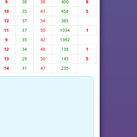
9
38
38
400
8
10
35
47
458
5
12
37
54
385
11
37
50
1034
1
9
35
42
1392
12
34
48
138
1
13
29
50
145
5
14
31
47
235