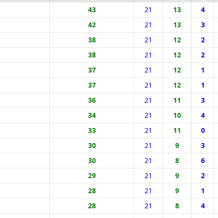
43
21
13
4
42
21
13
3
38
21
12
2
38
21
12
2
37
21
12
1
37
21
12
1
36
21
11
3
34
21
10
4
33
21
11
0
30
21
9
3
30
21
8
6
29
21
9
2
28
21
9
1
28
21
8
4