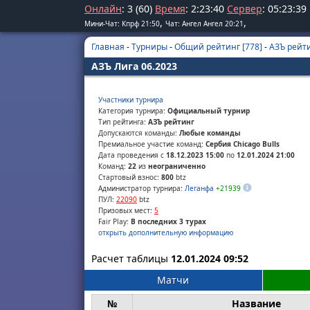
Онлайн
: 3 (60)
Время
:
2
:
23
:
40
Сервер
:
05
:
23
:
39
,
,
Мини-Чат: Кпрф 21:50
Чат: Ангел Ангел 20:21
Главная
-
Турниры
-
Общий рейтинг [778]
-
АЗЪ рейти
АЗЪ Лига 06.2023
Участники турнира
Категория турнира:
Официальный турнир
Тип рейтинга:
АЗЪ рейтинг
Допускаются команды:
Любые команды
Премиальное участие команд:
Сербия Chicago Bulls
Дата проведения с
18.12.2023 15:00
по
12.01.2024 21:00
Команд:
22
из
неограниченно
Стартовый взнос:
800
btz
Администратор турнира:
Леганфа
+21939
ПУЛ:
22090
btz
Призовых мест:
5
Fair Play:
В последних 3 турах
открыть дополнительную информацию
Расчет таблицы
12.01.2024 09:52
Матчи
№
Название