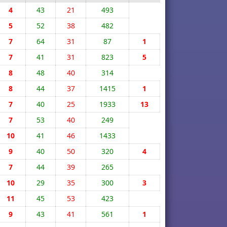
4
43
21
493
5
52
38
482
7
64
31
87
1
7
41
31
823
5
8
48
40
314
8
44
37
1415
1
7
40
25
1933
13
7
53
40
249
10
41
46
1433
9
40
50
320
4
7
44
39
265
10
29
35
300
3
11
45
53
423
9
43
41
561
1