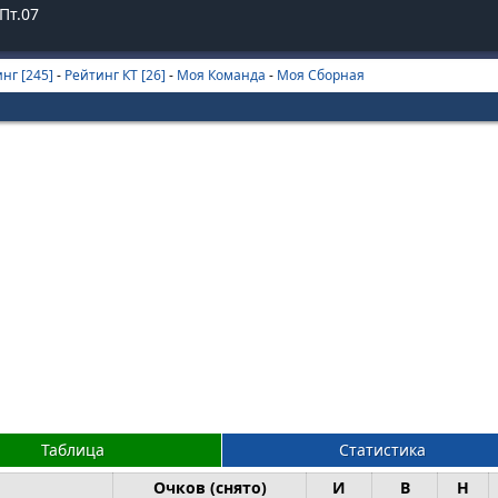
Пт.07
нг [245]
-
Рейтинг КТ [26]
-
Моя Команда
-
Моя Сборная
Таблица
Статистика
Очков (снято)
И
В
Н