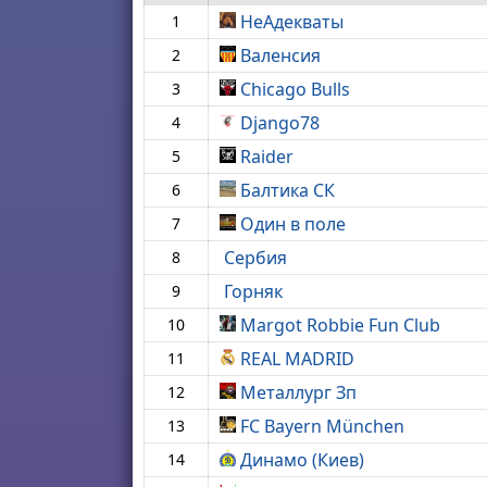
НеАдекваты
1
Валенсия
2
Chicago Bulls
3
Django78
4
Raider
5
Балтика СК
6
Один в поле
7
Сербия
8
Горняк
9
Margot Robbie Fun Club
10
REAL MADRID
11
Металлург Зп
12
FC Bayern München
13
Динамо (Киев)
14