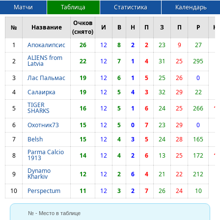
Матчи
Таблица
Статистика
Календарь
Очков
№
Название
И
В
Н
П
З
П
Р
Н
(снято)
1
Апокалипсис
26
12
8
2
2
23
9
27
2
ALIENS from
2
22
12
7
1
4
31
25
295
Latvia
3
Лас Пальмас
19
12
6
1
5
25
26
0
4
Салаирка
19
12
5
4
3
32
29
22
TIGER
5
16
12
5
1
6
24
25
266
1
SHARKS
6
Охотник73
15
12
5
0
7
23
29
0
5
7
Belsh
15
12
4
3
5
24
28
165
Parma Calcio
8
14
12
4
2
6
13
25
172
1
1913
Dynamo
9
12
12
2
6
4
21
22
212
Kharkiv
10
Perspectum
11
12
3
2
7
26
24
10
№ - Место в таблице