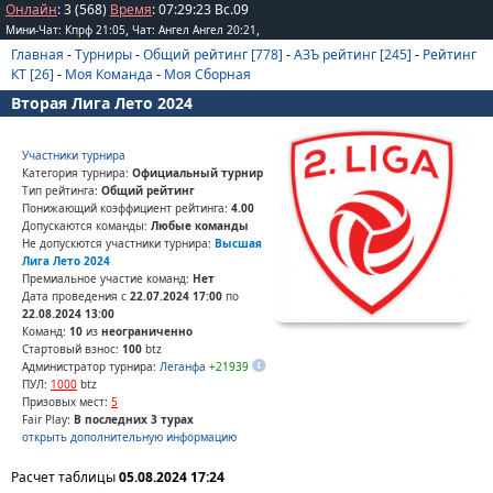
Онлайн
: 3 (568)
Время
:
07
:
29
:
23
Вс.09
,
,
Мини-Чат: Кпрф 21:05
Чат: Ангел Ангел 20:21
Главная
-
Турниры
-
Общий рейтинг [778]
-
АЗЪ рейтинг [245]
-
Рейтинг
КТ [26]
-
Моя Команда
-
Моя Сборная
Вторая Лига Лето 2024
Участники турнира
Категория турнира:
Официальный турнир
Тип рейтинга:
Общий рейтинг
Понижающий коэффициент рейтинга:
4.00
Допускаются команды:
Любые команды
Не допускются участники турнира:
Высшая
Лига Лето 2024
Премиальное участие команд:
Нет
Дата проведения с
22.07.2024 17:00
по
22.08.2024 13:00
Команд:
10
из
неограниченно
Стартовый взнос:
100
btz
Администратор турнира:
Леганфа
+21939
ПУЛ:
1000
btz
Призовых мест:
5
Fair Play:
В последних 3 турах
открыть дополнительную информацию
Расчет таблицы
05.08.2024 17:24