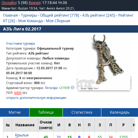
Онлайн
: 5 (98)
Время
:
17
:
18
:
44
Чт.06
,
,
Мини-Чат: Ruslan 19:54
Чат: Ангел Ангел 20:21
Главная
-
Турниры
-
Общий рейтинг [778]
-
АЗЪ рейтинг [245]
-
Рейтинг
КТ [26]
-
Моя Команда
-
Моя Сборная
АЗЪ Лига 02.2017
Участники турнира
Категория турнира:
Официальный турнир
Тип рейтинга:
АЗЪ рейтинг
Допускаются команды:
Любые команды
Премиальное участие команд:
Нет
Дата проведения с
12.03.2017 21:00
по
05.04.2017 00:00
Команд:
8
из
неограниченно
Стартовый взнос:
800
btz
Администратор турнира:
Леганфа
+21939
ПУЛ:
6400
btz
открыть дополнительную информацию
Матчи
Таблица
Статистика
Календарь
Очков
№
Название
И
В
Н
П
З
П
Р
НС
(снято)
Крылья
1
45
21
15
0
6
55
34
1255