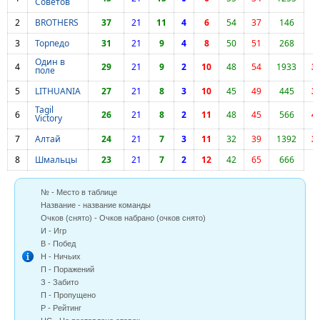
Советов
2
BROTHERS
37
21
11
4
6
54
37
146
3
Торпедо
31
21
9
4
8
50
51
268
Один в
4
29
21
9
2
10
48
54
1933
3
поле
5
LITHUANIA
27
21
8
3
10
45
49
445
3
Tagil
6
26
21
8
2
11
48
45
566
4
Victory
7
Алтай
24
21
7
3
11
32
39
1392
3
8
Шмальцы
23
21
7
2
12
42
65
666
№ - Место в таблице
Название - название команды
Очков (снято) - Очков набрано (очков снято)
И - Игр
В - Побед
Н - Ничьих
П - Поражений
З - Забито
П - Пропущено
Р - Рейтинг