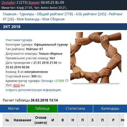
Онлайн
: 2 (273)
Время
:
06
:
45
:
25
Вс.09
,
,
Мини-Чат: Кпрф 21:05
Чат: Ангел Ангел 20:21
Главная
-
Турниры
-
Общий рейтинг [778]
-
АЗЪ рейтинг [245]
-
Рейтинг
КТ [26]
-
Моя Команда
-
Моя Сборная
ЗКТ 2018
Участники турнира
Категория турнира:
Официальный турнир
Тип рейтинга:
Рейтинг КТ
Допускаются команды:
Только сборные
Премиальное участие команд:
Нет
Дата проведения с
21.01.2018 21:00
по
25.02.2018 00:00
Команд:
5
из
неограниченно
Стартовый взнос:
800
btz
Администратор турнира:
Леганфа
+21939
ПУЛ:
4000
btz
открыть дополнительную информацию
Расчет таблицы
26.02.2018 13:14
Матчи
Таблица
Статистика
Календарь
Очков
№
Название
И
В
Н
П
З
П
Р
НС
(снято)