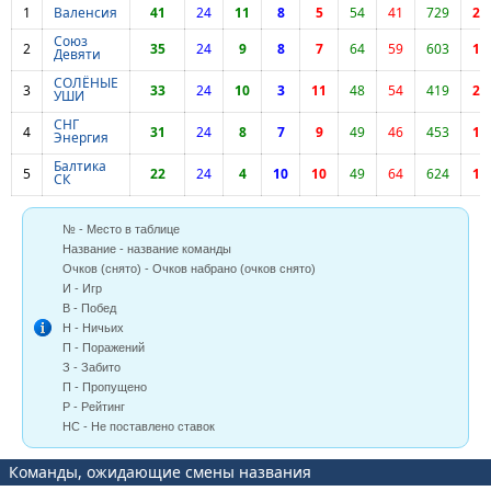
1
Валенсия
41
24
11
8
5
54
41
729
2
Союз
2
35
24
9
8
7
64
59
603
1
Девяти
СОЛЁНЫЕ
3
33
24
10
3
11
48
54
419
2
УШИ
СНГ
4
31
24
8
7
9
49
46
453
1
Энергия
Балтика
5
22
24
4
10
10
49
64
624
1
СК
№ - Место в таблице
Название - название команды
Очков (снято) - Очков набрано (очков снято)
И - Игр
В - Побед
Н - Ничьих
П - Поражений
З - Забито
П - Пропущено
Р - Рейтинг
НС - Не поставлено ставок
Команды, ожидающие смены названия