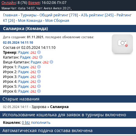
Онлайн
: 8 (76)
Время
:
16
:
02
:
06
Пт.07
,
,
Мини-Чат: italia 14:07
Чат: Ангел Ангел 20:21
Главная
-
Турниры
-
Общий рейтинг [778]
-
АЗЪ рейтинг [245]
-
Рейтинг
КТ [26]
-
Моя Команда
-
Моя Сборная
Салаирка (Команда)
Дата создания:
01.11.2021
, последнее обновление состава:
02.05.2024 14:11:10
Состав от 02.05.2024 14:11:10
Тренер
:
Радик
-262
Капитан:
Радик
-262
Вице-Капитан:
Радик
-262
Игрок 1:
Радик
-262
Игрок 2:
Радик
-262
Игрок 3:
Радик
-262
Игрок 4:
Радик
-262
Игрок 5:
Радик
-262
Игрок 6:
Радик
-262
Старые названия
- Здорова »
Салаирка
02.05.2024 14:11
Использование кошелька для заявок в турниры включено
Кошелек:
0 btz
пополнить
Автоматическая подача состава включена