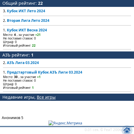
Общий рейтинг:
22
3.
Кубок ИКТ Лето 2024
2.
Вторая Лига Лето 2024
1.
Кубок ИКТ Весна 2024
Место:
4
, за участие
+21
Не поставил ставок: 0
Штраф: 0
Итоговый рейтинг:
22
АЗЪ рейтинг:
1
2.
АЗЪ Лига 03.2024
1.
Предстартовый Кубок АЗЪ Лиги 03.2024
Место:
30
, за участие
+1
Не поставил ставок: 0
Штраф: 0
Итоговый рейтинг:
1
Недавние игры,
Все игры
Анонимов 5
0.01 сек. ©
FeaT
2006-2026