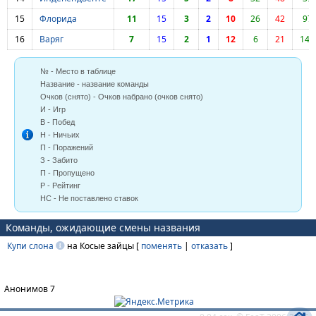
15
Флорида
11
15
3
2
10
26
42
97
16
Варяг
7
15
2
1
12
6
21
140
№ - Место в таблице
Название - название команды
Очков (снято) - Очков набрано (очков снято)
И - Игр
В - Побед
Н - Ничьих
П - Поражений
З - Забито
П - Пропущено
Р - Рейтинг
НС - Не поставлено ставок
Команды, ожидающие смены названия
Купи слона
на Косые зайцы [
поменять
|
отказать
]
Анонимов 7