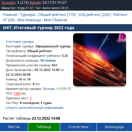
Онлайн
: 3 (273)
Время
:
23
:
17
:
51
Пт.07
,
,
Мини-Чат: Кпрф 21:47
Чат: Ангел Ангел 20:21
Главная
-
Турниры
-
Общий рейтинг [778]
-
АЗЪ рейтинг [245]
-
Рейтинг
КТ [26]
-
Моя Команда
-
Моя Сборная
ИКТ. Итоговый турнир 2022 года
Участники турнира
Категория турнира:
Официальный турнир
Тип рейтинга:
Общий рейтинг
Понижающий коэффициент рейтинга:
0.25
Допускаются команды:
По списку
Премиальное участие команд:
Нет
Дата проведения с
05.12.2022 12:00
по
22.12.2022 00:00
Команд:
16
из
16
Стартовый взнос:
0
btz
Администратор турнира:
Леганфа
+21939
ПУЛ:
7384
btz
Призовых мест:
3
Fair Play:
В последних 3 турах
открыть дополнительную информацию
Расчет таблицы
23.12.2022 14:08
Матчи
Таблица
Статистика
Календарь