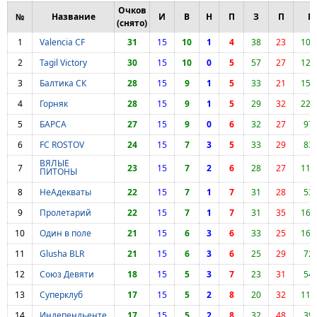
Очков
№
Название
И
В
Н
П
З
П
Р
(снято)
1
Valencia CF
31
15
10
1
4
38
23
107
2
Tagil Victory
30
15
10
0
5
57
27
123
3
Балтика СК
28
15
9
1
5
33
21
150
4
Горняк
28
15
9
1
5
29
32
221
5
БАРСА
27
15
9
0
6
32
27
97
6
FC ROSTOV
24
15
7
3
5
33
29
83
ВЯЛЫЕ
7
23
15
7
2
6
28
27
117
ПИТОНЫ
8
НеАдекваты
22
15
7
1
7
31
28
53
9
Пролетарий
22
15
7
1
7
31
35
166
10
Один в поле
21
15
6
3
6
33
25
162
11
Glusha BLR
21
15
6
3
6
25
29
72
12
Союз Девяти
18
15
5
3
7
23
31
54
13
Суперклуб
17
15
5
2
8
20
32
113
14
Индепендьенте
17
15
5
2
8
32
48
39