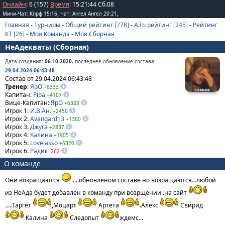
Онлайн
: 6 (157)
Время
:
15
:
21
:
44
Сб.08
,
,
Мини-Чат: Кпрф 15:16
Чат: Ангел Ангел 20:21
Главная
-
Турниры
-
Общий рейтинг [778]
-
АЗЪ рейтинг [245]
-
Рейтинг
КТ [26]
-
Моя Команда
-
Моя Сборная
НеАдекваты (Сборная)
Дата создания:
06.10.2020
, последнее обновление состава:
29.04.2024 06:43:48
Состав от 29.04.2024 06:43:48
Тренер
:
ЯрО
+6333
Капитан:
Pipa
+4107
Вице-Капитан:
ЯрО
+6333
Игрок 1:
И.В.Ан.
+2450
Игрок 2:
Avangard13
+1360
Игрок 3:
Джуга
+2837
Игрок 4:
Калина
+1905
Игрок 5:
Lovelasso
+6320
Игрок 6:
Радик
-262
О команде
Они возращаются
.....обновленом составе но возращаются...любой
из НеАда будет добавлен в команду при возрщении .на сайт
.....Таргет
,Моцарт
Артета
.Алекс
Свирид
Калина
Следопыт
ждемс...