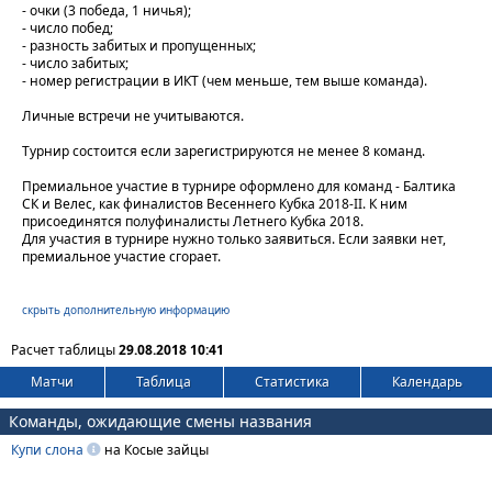
- очки (3 победа, 1 ничья);
- число побед;
- разность забитых и пропущенных;
- число забитых;
- номер регистрации в ИКТ (чем меньше, тем выше команда).
Личные встречи не учитываются.
Турнир состоится если зарегистрируются не менее 8 команд.
Премиальное участие в турнире оформлено для команд - Балтика
СК и Велес, как финалистов Весеннего Кубка 2018-II. К ним
присоединятся полуфиналисты Летнего Кубка 2018.
Для участия в турнире нужно только заявиться. Если заявки нет,
премиальное участие сгорает.
скрыть дополнительную информацию
Расчет таблицы
29.08.2018 10:41
Матчи
Таблица
Статистика
Календарь
Команды, ожидающие смены названия
Купи слона
на Косые зайцы