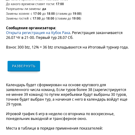
До какого времени ставят гости:
17:00
Разрешены ли замены:
да
Замены хозяев: с
17:00
до
18:00
(ставим до
19:00
)
Замены гостей: с
17:00
до
18:00
(ставим до
19:00
)
Сообщение организатора:
Открыта регистрация на Кубок Рака
. Регистрация заканчивается
26.07 Чт в 21-00. Первый тур 28.07 Сб.
Взнос 300 btz, 12% = 36 btz откладываются на Итоговый турнир года.
РАЗВЕРНУТЬ
Календарь будет сформирован на основе кругового для
заявленного числа команд. Если туров более 38 (зарегистрируется
не менее 39 команд) то путем жеребьевки будут выбраны 30 туров,
точнее будет выбран тур, а начиная с него в календарь войдут еще
29 туров.
Игровой график 6 игр в неделю со вторника по воскресенье,
понедельник выходной и трансферное окно.
Места в таблице в порядке применения показателей: