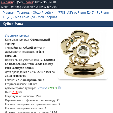
Онлайн
: 5 (52)
Время
:
18
:
02
:
36
Пн.10
,
,
Мини-Чат: Кпрф 06:20
Чат: Ангел Ангел 20:21
Главная
-
Турниры
-
Общий рейтинг [778]
-
АЗЪ рейтинг [245]
-
Рейтинг
КТ [26]
-
Моя Команда
-
Моя Сборная
Кубок Рака
Участники турнира
Категория турнира:
Официальный
турнир
Тип рейтинга:
Общий рейтинг
Допускаются команды:
Любые
команды
Премиальное участие команд:
Балтика
СК Велес ALIENS from Latvia Fenway
Park Барнаул ! Anubis
Дата проведения с
27.07.2018 14:00
по
28.08.2018 00:00
Команд:
27
из
неограниченно
Стартовый взнос:
300
btz
Администратор турнира:
Леганфа
+21939
ПУЛ:
8100
btz
Сокращенное название:
Рак
Ограничение коэффициента на команду:
21
Количество игроков в стартовом составе:
5
Количество игроков в составе:
8
До какого времени ставят хозяева:
17:00