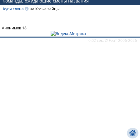
Команды, ожидающие смены названия
Купи слона
на Косые зайцы
Анонимов 18
0.02 сек. ©
FeaT
2006-2026