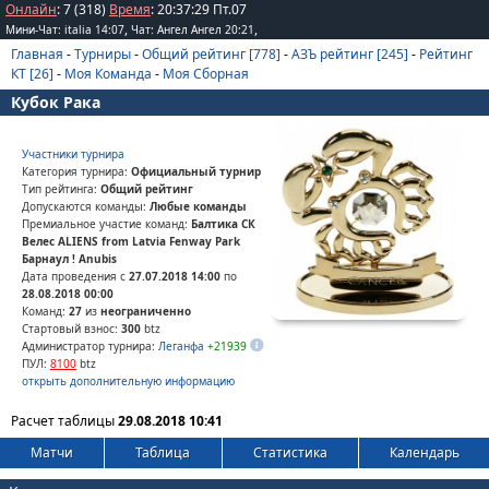
Онлайн
: 7 (318)
Время
:
20
:
37
:
29
Пт.07
,
,
Мини-Чат: italia 14:07
Чат: Ангел Ангел 20:21
Главная
-
Турниры
-
Общий рейтинг [778]
-
АЗЪ рейтинг [245]
-
Рейтинг
КТ [26]
-
Моя Команда
-
Моя Сборная
Кубок Рака
Участники турнира
Категория турнира:
Официальный турнир
Тип рейтинга:
Общий рейтинг
Допускаются команды:
Любые команды
Премиальное участие команд:
Балтика СК
Велес ALIENS from Latvia Fenway Park
Барнаул ! Anubis
Дата проведения с
27.07.2018 14:00
по
28.08.2018 00:00
Команд:
27
из
неограниченно
Стартовый взнос:
300
btz
Администратор турнира:
Леганфа
+21939
ПУЛ:
8100
btz
открыть дополнительную информацию
Расчет таблицы
29.08.2018 10:41
Матчи
Таблица
Статистика
Календарь