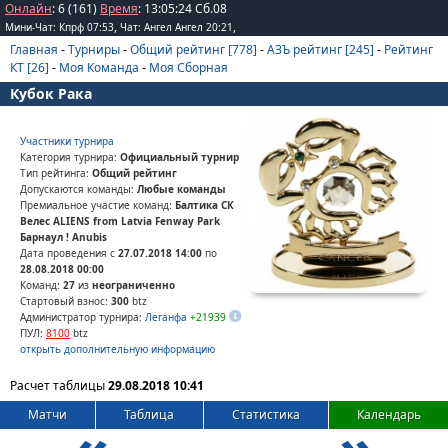
Онлайн
: 6 (161)
Время
:
13
:
05
:
24
Сб.08
,
,
Мини-Чат: Кпрф 07:53
Чат: Ангел Ангел 20:21
Главная
-
Турниры
-
Общий рейтинг [778]
-
АЗЪ рейтинг [245]
-
Рейтинг
КТ [26]
-
Моя Команда
-
Моя Сборная
Кубок Рака
Участники турнира
Категория турнира:
Официальный турнир
Тип рейтинга:
Общий рейтинг
Допускаются команды:
Любые команды
Премиальное участие команд:
Балтика СК
Велес ALIENS from Latvia Fenway Park
Барнаул ! Anubis
Дата проведения с
27.07.2018 14:00
по
28.08.2018 00:00
Команд:
27
из
неограниченно
Стартовый взнос:
300
btz
Администратор турнира:
Леганфа
+21939
ПУЛ:
8100
btz
открыть дополнительную информацию
Расчет таблицы
29.08.2018 10:41
Матчи
Таблица
Статистика
Календарь