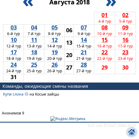
«
»
Августа 2018
01
02
4-й тур
5-й тур
03
04
05
07
08
09
06
6-й тур
7-й тур
8-й тур
9-й тур
10-й тур
11-й тур
10
11
12
14
15
16
13
12-й тур
13-й тур
14-й тур
15-й тур
16-й тур
17-й тур
17
18
19
21
22
23
20
18-й тур
19-й тур
20-й тур
21-й тур
22-й тур
23-й тур
24
25
26
28
27
29
30
24-й тур
25-й тур
26-й тур
27-й тур
31
Команды, ожидающие смены названия
Купи слона
на Косые зайцы
Анонимов 9
0.01 сек. ©
FeaT
2006-2026