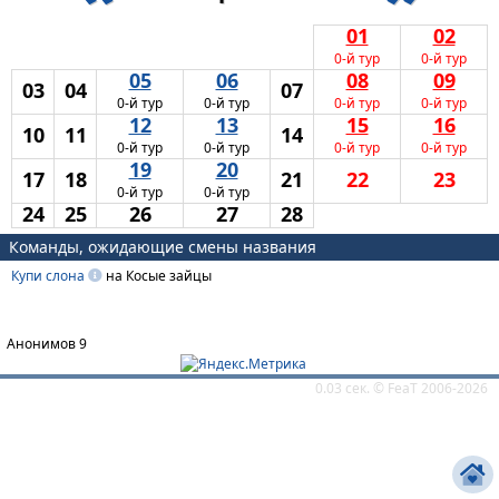
01
02
0-й тур
0-й тур
05
06
08
09
03
04
07
0-й тур
0-й тур
0-й тур
0-й тур
12
13
15
16
10
11
14
0-й тур
0-й тур
0-й тур
0-й тур
19
20
17
18
21
22
23
0-й тур
0-й тур
24
25
26
27
28
Команды, ожидающие смены названия
Купи слона
на Косые зайцы
Анонимов 9
0.03 сек. ©
FeaT
2006-2026