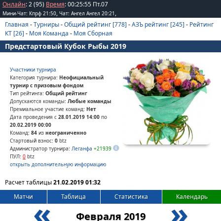
Онлайн
: 2 (95)
Время
:
00
:
25
:
55
Пт.07
,
,
Мини-Чат: Кпрф 21:50
Чат: Ангел Ангел 20:21
Главная
-
Турниры
-
Общий рейтинг [778]
-
АЗЪ рейтинг [245]
-
Рейтинг
КТ [26]
-
Моя Команда
-
Моя Сборная
Предстартовый Кубок Рыбы 2019
Участники турнира
Категория турнира:
Неофициальный
турнир с призовым фондом
Тип рейтинга:
Общий рейтинг
Допускаются команды:
Любые команды
Премиальное участие команд:
Нет
Дата проведения с
28.01.2019 14:00
по
20.02.2019 00:00
Команд:
84
из
неограниченно
Стартовый взнос:
0
btz
Администратор турнира:
Леганфа
+21939
ПУЛ:
0
btz
открыть дополнительную информацию
Расчет таблицы
21.02.2019 01:32
Матчи
Таблица
Статистика
Календарь
«
»
Февраля 2019