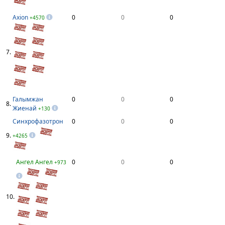
Axion
0
0
0
+4570
7.
Галымжан
0
0
0
8.
Жиенай
+130
Синхрофазотрон
0
0
0
9.
+4265
Ангел Ангел
0
0
0
+973
10.