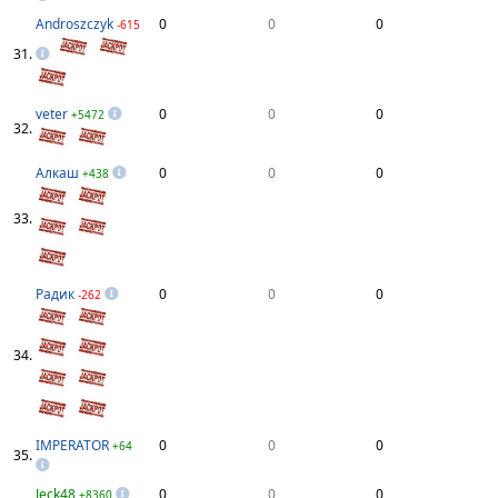
Androszczyk
0
0
0
-615
31.
veter
0
0
0
+5472
32.
Aлкаш
0
0
0
+438
33.
Радик
0
0
0
-262
34.
IMPERATOR
0
0
0
+64
35.
Jeck48
0
0
0
+8360