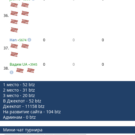
36.
Han
0
0
0
+5674
37.
Вадим UA
0
0
0
+3945
38.
1 место - 52 btz
2 место - 31 btz
3 место - 20 btz
В Джекпот - 52 btz
Джекпот - 11158 btz
На развитие сайта - 104 btz
Админам - 0 btz
Мини-чат турнира