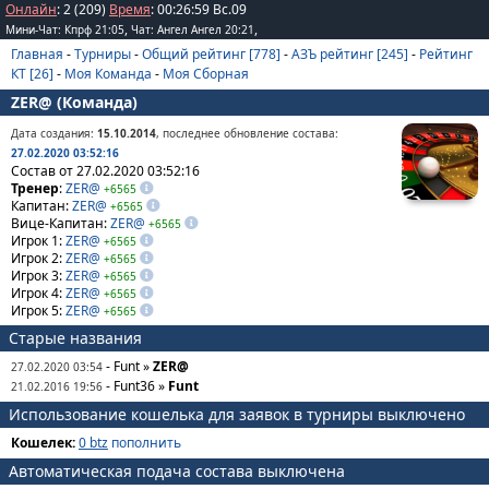
Онлайн
: 2 (209)
Время
:
00
:
26
:
59
Вс.09
,
,
Мини-Чат: Кпрф 21:05
Чат: Ангел Ангел 20:21
Главная
-
Турниры
-
Общий рейтинг [778]
-
АЗЪ рейтинг [245]
-
Рейтинг
КТ [26]
-
Моя Команда
-
Моя Сборная
ZER@ (Команда)
Дата создания:
15.10.2014
, последнее обновление состава:
27.02.2020 03:52:16
Состав от 27.02.2020 03:52:16
Тренер
:
ZER@
+6565
Капитан:
ZER@
+6565
Вице-Капитан:
ZER@
+6565
Игрок 1:
ZER@
+6565
Игрок 2:
ZER@
+6565
Игрок 3:
ZER@
+6565
Игрок 4:
ZER@
+6565
Игрок 5:
ZER@
+6565
Старые названия
- Funt »
ZER@
27.02.2020 03:54
- Funt36 »
Funt
21.02.2016 19:56
Использование кошелька для заявок в турниры выключено
Кошелек:
0 btz
пополнить
Автоматическая подача состава выключена