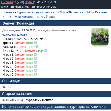
Онлайн
: 2 (290)
Время
:
04
:
52
:
25
Вс.09
,
,
Мини-Чат: Кпрф 21:05
Чат: Ангел Ангел 20:21
Главная
-
Турниры
-
Общий рейтинг [778]
-
АЗЪ рейтинг [245]
-
Рейтинг
КТ [26]
-
Моя Команда
-
Моя Сборная
Denver (Команда)
Дата создания:
29.06.2015
, последнее обновление состава:
02.07.2015 22:07:59
Состав от 02.07.2015 22:07:59
Тренер
:
Denver
+8484
Капитан:
Denver
+8484
Вице-Капитан:
Denver
+8484
Игрок 1:
Denver
+8484
Игрок 2:
Denver
+8484
Игрок 3:
Denver
+8484
Игрок 4:
Denver
+8484
Игрок 5:
Denver
+8484
Игрок 6:
Denver
+8484
О команде
за ПВ
Старые названия
- вурдалак »
Denver
02.07.2015 22:54
Использование кошелька для заявок в турниры выключено