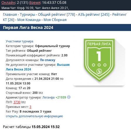
Онлайн
: 2 (131)
Время
:
16
:
43
:
37
Сб.08
,
,
Мини-Чат: Кпрф 16:39
Чат: Ангел Ангел 20:21
Главная
-
Турниры
-
Общий рейтинг [778]
-
АЗЪ рейтинг [245]
-
Рейтинг
КТ [26]
-
Моя Команда
-
Моя Сборная
Первая Лига Весна 2024
Участники турнира
Категория турнира:
Официальный турнир
Тип рейтинга:
Общий рейтинг
Понижающий коэффициент рейтинга:
2.00
Допускаются команды:
По списку
Не допускются участники турнира:
Высшая
Лига Весна 2024
Премиальное участие команд:
Нет
Дата проведения с
21.04.2024 21:00
по
11.05.2024 13:00
Команд:
17
из
20
Стартовый взнос:
200
btz
Администратор турнира:
Леганфа
+21939
ПУЛ:
3730
btz
Призовых мест:
3
Fair Play:
В последних 3 турах
открыть дополнительную информацию
Расчет таблицы
15.05.2024 15:32