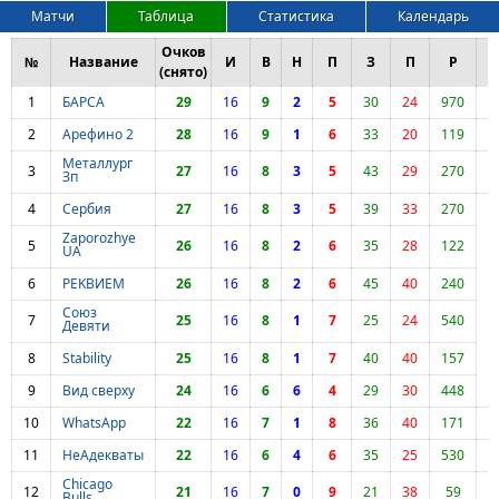
Матчи
Таблица
Статистика
Календарь
Очков
№
Название
И
В
Н
П
З
П
Р
Н
(снято)
1
БАРСА
29
16
9
2
5
30
24
970
2
Арефино 2
28
16
9
1
6
33
20
119
Металлург
3
27
16
8
3
5
43
29
270
Зп
4
Сербия
27
16
8
3
5
39
33
270
Zaporozhye
5
26
16
8
2
6
35
28
122
UA
6
PEKBИЕМ
26
16
8
2
6
45
40
240
Союз
7
25
16
8
1
7
25
24
540
Девяти
8
Stability
25
16
8
1
7
40
40
157
9
Вид сверху
24
16
6
6
4
29
30
448
10
WhatsApp
22
16
7
1
8
36
40
171
11
НеАдекваты
22
16
6
4
6
35
25
530
Chicago
12
21
16
7
0
9
21
38
59
1
Bulls