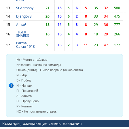
13
St.Anthony
21
16
5
6
5
35
32
580
14
Django78
20
16
6
2
8
33
34
475
15
Алтай
18
16
5
3
8
29
36
777
TIGER
16
16
16
4
4
8
18
29
266
SHARKS
Parma
17
9
16
2
3
11
23
47
172
Calcio 1913
№ - Место в таблице
Название - название команды
Очков (снято) - Очков набрано (очков снято)
И - Игр
В - Побед
Н - Ничьих
П - Поражений
З - Забито
П - Пропущено
Р - Рейтинг
НС - Не поставлено ставок
Команды, ожидающие смены названия