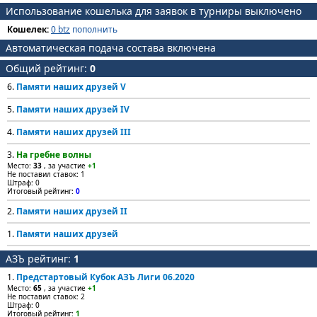
Использование кошелька для заявок в турниры выключено
Кошелек:
0 btz
пополнить
Автоматическая подача состава включена
Общий рейтинг:
0
6.
Памяти наших друзей V
5.
Памяти наших друзей IV
4.
Памяти наших друзей III
3.
На гребне волны
Место:
33
, за участие
+1
Не поставил ставок: 1
Штраф: 0
Итоговый рейтинг:
0
2.
Памяти наших друзей II
1.
Памяти наших друзей
АЗЪ рейтинг:
1
1.
Предстартовый Кубок АЗЪ Лиги 06.2020
Место:
65
, за участие
+1
Не поставил ставок: 2
Штраф: 0
Итоговый рейтинг:
1