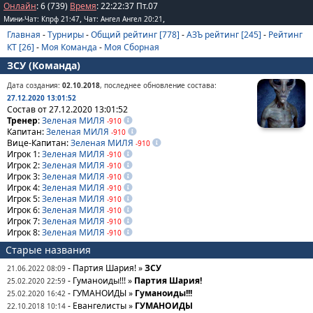
Онлайн
: 6 (739)
Время
:
22
:
22
:
37
Пт.07
,
,
Мини-Чат: Кпрф 21:47
Чат: Ангел Ангел 20:21
Главная
-
Турниры
-
Общий рейтинг [778]
-
АЗЪ рейтинг [245]
-
Рейтинг
КТ [26]
-
Моя Команда
-
Моя Сборная
ЗСУ (Команда)
Дата создания:
02.10.2018
, последнее обновление состава:
27.12.2020 13:01:52
Состав от 27.12.2020 13:01:52
Тренер
:
Зеленая МИЛЯ
-910
Капитан:
Зеленая МИЛЯ
-910
Вице-Капитан:
Зеленая МИЛЯ
-910
Игрок 1:
Зеленая МИЛЯ
-910
Игрок 2:
Зеленая МИЛЯ
-910
Игрок 3:
Зеленая МИЛЯ
-910
Игрок 4:
Зеленая МИЛЯ
-910
Игрок 5:
Зеленая МИЛЯ
-910
Игрок 6:
Зеленая МИЛЯ
-910
Игрок 7:
Зеленая МИЛЯ
-910
Игрок 8:
Зеленая МИЛЯ
-910
Старые названия
- Партия Шария! »
ЗСУ
21.06.2022 08:09
- Гуманоиды!!! »
Партия Шария!
25.02.2020 22:59
- ГУМАНОИДЫ »
Гуманоиды!!!
25.02.2020 16:42
- Евангелисты »
ГУМАНОИДЫ
22.10.2018 10:14