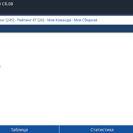
3
Сб.08
нг [245]
-
Рейтинг КТ [26]
-
Моя Команда
-
Моя Сборная
3
Таблица
Статистика