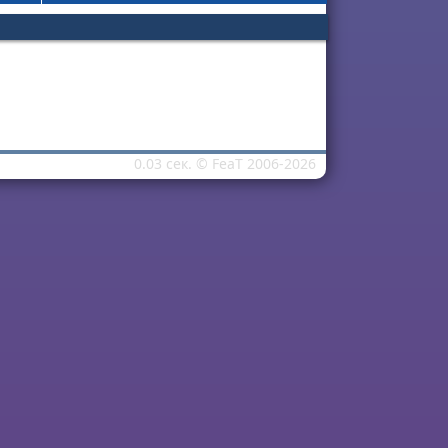
0.03 сек. ©
FeaT
2006-2026