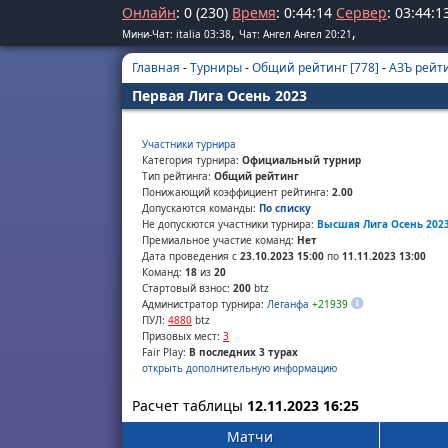
Онлайн
: 0 (230)
Время
:
0
:
44
:
14
Сервер
:
03
:
44
:
1
,
,
Мини-Чат: italia 03:38
Чат: Ангел Ангел 20:21
Главная
-
Турниры
-
Общий рейтинг [778]
-
АЗЪ рейти
Первая Лига Осень 2023
Участники турнира
Категория турнира:
Официальный турнир
Тип рейтинга:
Общий рейтинг
Понижающий коэффициент рейтинга:
2.00
Допускаются команды:
По списку
Не допускются участники турнира:
Высшая Лига Осень 202
Премиальное участие команд:
Нет
Дата проведения с
23.10.2023 15:00
по
11.11.2023 13:00
Команд:
18
из
20
Стартовый взнос:
200
btz
Администратор турнира:
Леганфа
+21939
ПУЛ:
4880
btz
Призовых мест:
3
Fair Play:
В последних 3 турах
открыть дополнительную информацию
Расчет таблицы
12.11.2023 16:25
Матчи