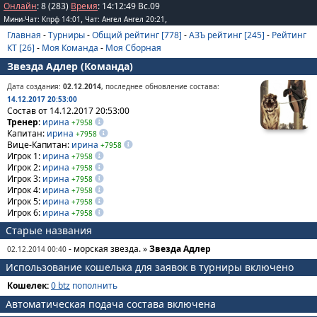
Онлайн
: 8 (283)
Время
:
14
:
12
:
49
Вс.09
,
,
Мини-Чат: Кпрф 14:01
Чат: Ангел Ангел 20:21
Главная
-
Турниры
-
Общий рейтинг [778]
-
АЗЪ рейтинг [245]
-
Рейтинг
КТ [26]
-
Моя Команда
-
Моя Сборная
Звезда Адлер (Команда)
Дата создания:
02.12.2014
, последнее обновление состава:
14.12.2017 20:53:00
Состав от 14.12.2017 20:53:00
Тренер
:
ирина
+7958
Капитан:
ирина
+7958
Вице-Капитан:
ирина
+7958
Игрок 1:
ирина
+7958
Игрок 2:
ирина
+7958
Игрок 3:
ирина
+7958
Игрок 4:
ирина
+7958
Игрок 5:
ирина
+7958
Игрок 6:
ирина
+7958
Старые названия
- морская звезда. »
Звезда Адлер
02.12.2014 00:40
Использование кошелька для заявок в турниры включено
Кошелек:
0 btz
пополнить
Автоматическая подача состава включена