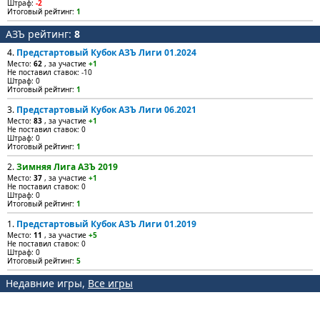
Штраф:
-2
Итоговый рейтинг:
1
АЗЪ рейтинг:
8
4.
Предстартовый Кубок АЗЪ Лиги 01.2024
Место:
62
, за участие
+1
Не поставил ставок: -10
Штраф: 0
Итоговый рейтинг:
1
3.
Предстартовый Кубок АЗЪ Лиги 06.2021
Место:
83
, за участие
+1
Не поставил ставок: 0
Штраф: 0
Итоговый рейтинг:
1
2.
Зимняя Лига АЗЪ 2019
Место:
37
, за участие
+1
Не поставил ставок: 0
Штраф: 0
Итоговый рейтинг:
1
1.
Предстартовый Кубок АЗЪ Лиги 01.2019
Место:
11
, за участие
+5
Не поставил ставок: 0
Штраф: 0
Итоговый рейтинг:
5
Недавние игры,
Все игры