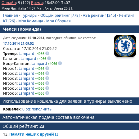
Онлайн
: 9 (122)
Время
:
18
:
42
:
00
Пт.07
,
,
Мини-Чат: italia 14:07
Чат: Ангел Ангел 20:21
Главная
-
Турниры
-
Общий рейтинг [778]
-
АЗЪ рейтинг [245]
-
Рейтинг
КТ [26]
-
Моя Команда
-
Моя Сборная
Челси (Команда)
Дата создания:
15.10.2014
, последнее обновление состава:
17.10.2014 21:09:52
Состав от 17.10.2014 21:09:52
Тренер
:
Lampard
+4066
Капитан:
Lampard
+4066
Вице-Капитан:
Lampard
+4066
Игрок 1:
Lampard
+4066
Игрок 2:
Lampard
+4066
Игрок 3:
Lampard
+4066
Игрок 4:
Lampard
+4066
Игрок 5:
Lampard
+4066
Игрок 6:
Lampard
+4066
Использование кошелька для заявок в турниры выключено
Кошелек:
0 btz
пополнить
Автоматическая подача состава включена
Общий рейтинг:
23
13.
Памяти наших друзей II