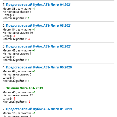
7.
Предстартовый Кубок АЗЪ Лиги 04.2021
Место:
33
, за участие
+1
Не поставил ставок: 5
Штраф: 0
Итоговый рейтинг:
1
6.
Предстартовый Кубок АЗЪ Лиги 03.2021
Место:
84
, за участие
+1
Не поставил ставок: 10
Штраф:
-3
Итоговый рейтинг:
-2
5.
Предстартовый Кубок АЗЪ Лиги 02.2021
Место:
45
, за участие
+1
Не поставил ставок: 1
Штраф: 0
Итоговый рейтинг:
1
4.
Предстартовый Кубок АЗЪ Лиги 06.2020
Место:
64
, за участие
+1
Не поставил ставок: 0
Штраф: 0
Итоговый рейтинг:
1
3.
Зимняя Лига АЗЪ 2019
Место:
40
, за участие
+1
Не поставил ставок: 12
Штраф:
-3
Итоговый рейтинг:
-2
2.
Предстартовый Кубок АЗЪ Лиги 01.2019
Место:
18
, за участие
+1
Не поставил ставок: 2