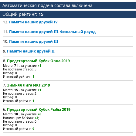
Автоматическая подача состава включена
Общий рейтинг:
15
12.
Памяти наших друзей IV
11.
Памяти наших друзей III. Финальный раунд
10.
Памяти наших друзей III
9.
Памяти наших друзей II
8.
Предстартовый Кубок Овна 2019
Место:
71
, за участие
+1
Не поставил ставок: 5
Штраф: 0
Итоговый рейтинг:
1
7.
Зимняя Лига ИКТ 2019
Место:
15
, за участие
+1
Не поставил ставок: 2
Штраф: 0
Итоговый рейтинг:
1
6.
Предстартовый Кубок Рыбы 2019
Место:
10
, за участие
+6
Номинации: БК Фикс
+3
;
Не поставил ставок: 0
Штраф: 0
Итоговый рейтинг:
9