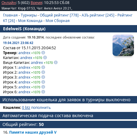
Онлайн
: 5 (602)
Время
:
10
:
25
:
53
Сб.08
,
,
Мини-Чат: Кпрф 07:53
Чат: Ангел Ангел 20:21
Главная
-
Турниры
-
Общий рейтинг [778]
-
АЗЪ рейтинг [245]
-
Рейтинг
КТ [26]
-
Моя Команда
-
Моя Сборная
EdelweiS (Команда)
Дата создания:
19.10.2014
, последнее обновление состава:
19.04.2021 23:06:42
Состав от 15.11.2015 20:04:52
Тренер
:
andrex
+1070
Капитан:
andrex
+1070
Вице-Капитан:
andrex
+1070
Игрок 1:
andrex
+1070
Игрок 2:
andrex
+1070
Игрок 3:
andrex
+1070
Игрок 4:
andrex
+1070
Игрок 5:
andrex
+1070
Игрок 6:
andrex
+1070
Использование кошелька для заявок в турниры выключено
Кошелек:
0 btz
пополнить
Автоматическая подача состава включена
Общий рейтинг:
50
16.
Памяти наших друзей V