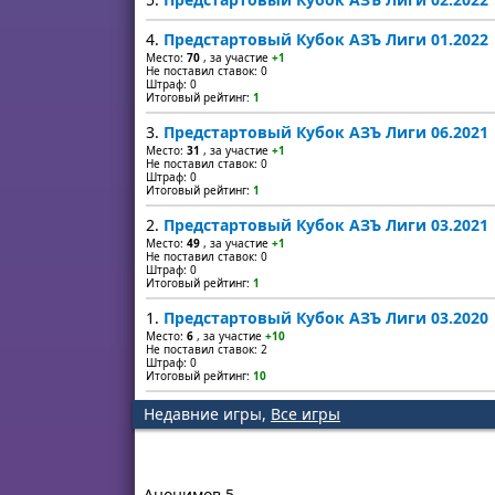
4.
Предстартовый Кубок АЗЪ Лиги 01.2022
Место:
70
, за участие
+1
Не поставил ставок: 0
Штраф: 0
Итоговый рейтинг:
1
3.
Предстартовый Кубок АЗЪ Лиги 06.2021
Место:
31
, за участие
+1
Не поставил ставок: 0
Штраф: 0
Итоговый рейтинг:
1
2.
Предстартовый Кубок АЗЪ Лиги 03.2021
Место:
49
, за участие
+1
Не поставил ставок: 0
Штраф: 0
Итоговый рейтинг:
1
1.
Предстартовый Кубок АЗЪ Лиги 03.2020
Место:
6
, за участие
+10
Не поставил ставок: 2
Штраф: 0
Итоговый рейтинг:
10
Недавние игры,
Все игры
Анонимов 5