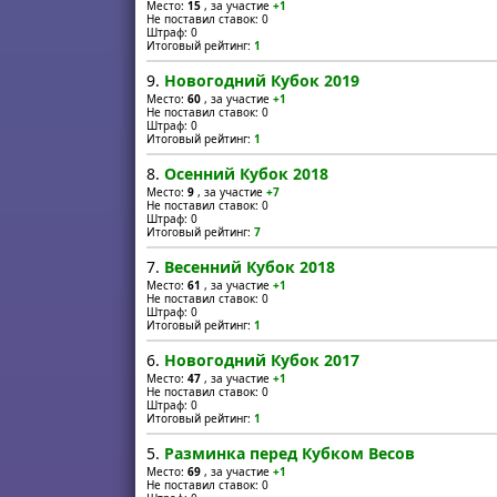
Место:
15
, за участие
+1
Не поставил ставок: 0
Штраф: 0
Итоговый рейтинг:
1
9.
Новогодний Кубок 2019
Место:
60
, за участие
+1
Не поставил ставок: 0
Штраф: 0
Итоговый рейтинг:
1
8.
Осенний Кубок 2018
Место:
9
, за участие
+7
Не поставил ставок: 0
Штраф: 0
Итоговый рейтинг:
7
7.
Весенний Кубок 2018
Место:
61
, за участие
+1
Не поставил ставок: 0
Штраф: 0
Итоговый рейтинг:
1
6.
Новогодний Кубок 2017
Место:
47
, за участие
+1
Не поставил ставок: 0
Штраф: 0
Итоговый рейтинг:
1
5.
Разминка перед Кубком Весов
Место:
69
, за участие
+1
Не поставил ставок: 0