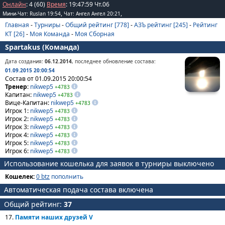
Онлайн
: 4 (60)
Время
:
19
:
47
:
59
Чт.06
,
,
Мини-Чат: Ruslan 19:54
Чат: Ангел Ангел 20:21
Главная
-
Турниры
-
Общий рейтинг [778]
-
АЗЪ рейтинг [245]
-
Рейтинг
КТ [26]
-
Моя Команда
-
Моя Сборная
Spartakus (Команда)
Дата создания:
06.12.2014
, последнее обновление состава:
01.09.2015 20:00:54
Состав от 01.09.2015 20:00:54
Тренер
:
nikwep5
+4783
Капитан:
nikwep5
+4783
Вице-Капитан:
nikwep5
+4783
Игрок 1:
nikwep5
+4783
Игрок 2:
nikwep5
+4783
Игрок 3:
nikwep5
+4783
Игрок 4:
nikwep5
+4783
Игрок 5:
nikwep5
+4783
Игрок 6:
nikwep5
+4783
Использование кошелька для заявок в турниры выключено
Кошелек:
0 btz
пополнить
Автоматическая подача состава включена
Общий рейтинг:
37
17.
Памяти наших друзей V