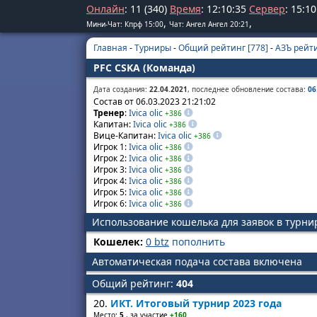
Онлайн
: 11 (340)
Время
:
12
:
10
:
36
Сервер
:
15
:
10
,
,
Мини-Чат: Кпрф 15:00
Чат: Ангел Ангел 20:21
Главная
-
Турниры
-
Общий рейтинг [778]
-
АЗЪ рейти
PFC CSKA (Команда)
Дата создания:
22.04.2021
, последнее обновление состава:
06
Состав от 06.03.2023 21:21:02
Тренер
:
Ivica olic
+386
Капитан:
Ivica olic
+386
Вице-Капитан:
Ivica olic
+386
Игрок 1:
Ivica olic
+386
Игрок 2:
Ivica olic
+386
Игрок 3:
Ivica olic
+386
Игрок 4:
Ivica olic
+386
Игрок 5:
Ivica olic
+386
Игрок 6:
Ivica olic
+386
Использование кошелька для заявок в турн
Кошелек:
0 btz
пополнить
Автоматическая подача состава включена
Общий рейтинг:
404
20.
ИКТ. Итоговый турнир 2023 года
Место:
5
, за участие
+160