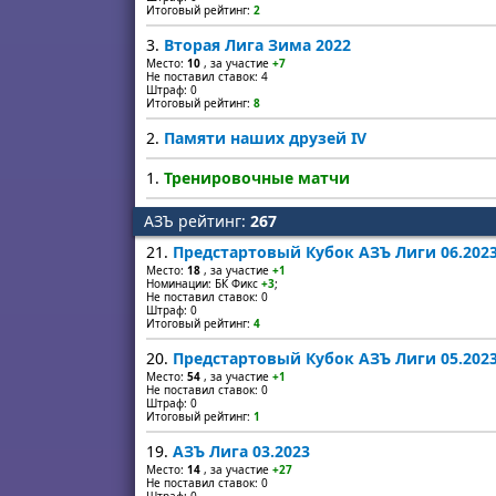
Итоговый рейтинг:
2
3.
Вторая Лига Зима 2022
Место:
10
, за участие
+7
Не поставил ставок: 4
Штраф: 0
Итоговый рейтинг:
8
2.
Памяти наших друзей IV
1.
Тренировочные матчи
АЗЪ рейтинг:
267
21.
Предстартовый Кубок АЗЪ Лиги 06.202
Место:
18
, за участие
+1
Номинации: БК Фикс
+3
;
Не поставил ставок: 0
Штраф: 0
Итоговый рейтинг:
4
20.
Предстартовый Кубок АЗЪ Лиги 05.202
Место:
54
, за участие
+1
Не поставил ставок: 0
Штраф: 0
Итоговый рейтинг:
1
19.
АЗЪ Лига 03.2023
Место:
14
, за участие
+27
Не поставил ставок: 0