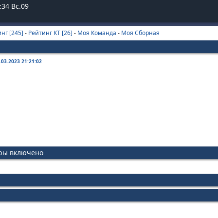
:
35
Вс.09
нг [245]
-
Рейтинг КТ [26]
-
Моя Команда
-
Моя Сборная
.03.2023 21:21:02
иры включено