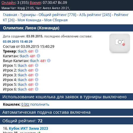
Онлайн
: 3 (355)
Время
:
07
:
30
:
47
Вс.09
,
,
Мини-Чат: Кпрф 21:05
Чат: Ангел Ангел 20:21
Главная
-
Турниры
-
Общий рейтинг [778]
-
АЗЪ рейтинг [245]
-
Рейтинг
КТ [26]
-
Моя Команда
-
Моя Сборная
Олимпик Лион (Команда)
Дата создания:
03.09.2015
, последнее обновление состава:
03.09.2015 15:40:29
Состав от 03.09.2015 15:40:29
Тренер
:
tkach
-681
Капитан:
tkach
-681
Вице-Капитан:
tkach
-681
Игрок 1:
tkach
-681
Игрок 2:
tkach
-681
Игрок 3:
tkach
-681
Игрок 4:
tkach
-681
Игрок 5:
tkach
-681
Игрок 6:
tkach
-681
Использование кошелька для заявок в турниры выключено
Кошелек:
0 btz
пополнить
Автоматическая подача состава включена
Общий рейтинг:
72
16.
Кубок ИКТ Зима 2023