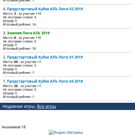
Итоговый рейтинг:
1
4.
Предстартовый Кубок АЗЪ Лиги 02.2019
Место:
2
, за участие
+14
Не поставил ставок: 4
Штраф: 0
Итоговый рейтинг:
14
3.
Зимняя Лига АЗЪ 2019
Место:
6
, за участие
+10
Не поставил ставок: 0
Штраф: 0
Итоговый рейтинг:
10
2.
Предстартовый Кубок АЗЪ Лиги 01.2019
Место:
64
, за участие
+1
Не поставил ставок: 0
Штраф: 0
Итоговый рейтинг:
1
1.
Предстартовый Кубок АЗЪ Лиги 04.2018
Место:
26
, за участие
+1
Не поставил ставок: 0
Штраф: 0
Итоговый рейтинг:
1
Недавние игры,
Все игры
Анонимов 18