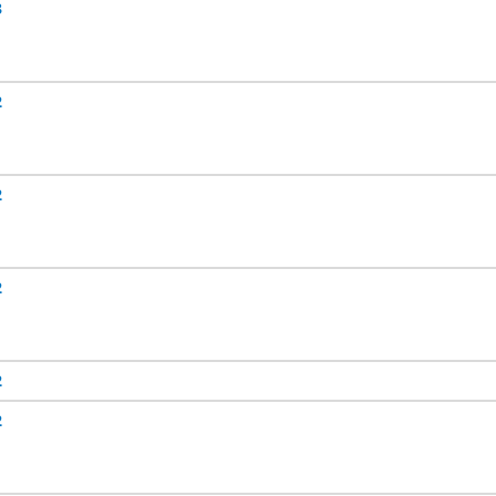
3
2
2
2
2
2