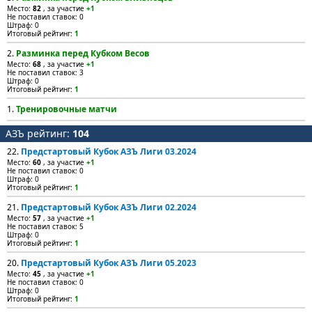
Место:
82
, за участие
+1
Не поставил ставок: 0
Штраф: 0
Итоговый рейтинг:
1
2.
Разминка перед Кубком Весов
Место:
68
, за участие
+1
Не поставил ставок: 3
Штраф: 0
Итоговый рейтинг:
1
1.
Тренировочные матчи
АЗЪ рейтинг:
104
22.
Предстартовый Кубок АЗЪ Лиги 03.2024
Место:
60
, за участие
+1
Не поставил ставок: 0
Штраф: 0
Итоговый рейтинг:
1
21.
Предстартовый Кубок АЗЪ Лиги 02.2024
Место:
57
, за участие
+1
Не поставил ставок: 5
Штраф: 0
Итоговый рейтинг:
1
20.
Предстартовый Кубок АЗЪ Лиги 05.2023
Место:
45
, за участие
+1
Не поставил ставок: 0
Штраф: 0
Итоговый рейтинг:
1