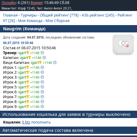
Онлайн
: 6 (261)
Время
:
15
:
46
:
49
Сб.08
,
,
Мини-Чат: Кпрф 15:45
Чат: Ангел Ангел 20:21
Главная
-
Турниры
-
Общий рейтинг [778]
-
АЗЪ рейтинг [245]
-
Рейтинг
КТ [26]
-
Моя Команда
-
Моя Сборная
Naugrim (Команда)
Дата создания:
04.07.2015
, последнее обновление состава:
06.07.2015 10:50:46
Состав от 06.07.2015 10:50:46
Тренер
:
igart
+1140
Капитан:
igart
+1140
Вице-Капитан:
igart
+1140
Игрок 1:
igart
+1140
Игрок 2:
igart
+1140
Игрок 3:
igart
+1140
Игрок 4:
igart
+1140
Игрок 5:
igart
+1140
Игрок 6:
igart
+1140
Игрок 7:
igart
+1140
Игрок 8:
igart
+1140
Игрок 9:
igart
+1140
Использование кошелька для заявок в турниры выключено
Кошелек:
0 btz
пополнить
Автоматическая подача состава включена