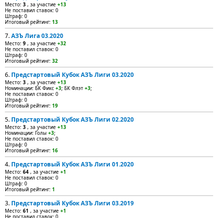
Место:
3
, за участие
+13
Не поставил ставок: 0
Штраф: 0
Итоговый рейтинг:
13
7.
АЗЪ Лига 03.2020
Место:
9
, за участие
+32
Не поставил ставок: 0
Штраф: 0
Итоговый рейтинг:
32
6.
Предстартовый Кубок АЗЪ Лиги 03.2020
Место:
3
, за участие
+13
Номинации: БК Фикс
+3
; БК Флэт
+3
;
Не поставил ставок: 0
Штраф: 0
Итоговый рейтинг:
19
5.
Предстартовый Кубок АЗЪ Лиги 02.2020
Место:
3
, за участие
+13
Номинации: Голы
+3
;
Не поставил ставок: 0
Штраф: 0
Итоговый рейтинг:
16
4.
Предстартовый Кубок АЗЪ Лиги 01.2020
Место:
64
, за участие
+1
Не поставил ставок: 0
Штраф: 0
Итоговый рейтинг:
1
3.
Предстартовый Кубок АЗЪ Лиги 03.2019
Место:
61
, за участие
+1
Не поставил ставок: 0