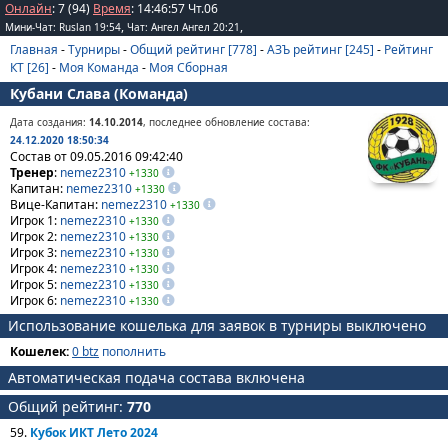
Онлайн
: 7 (94)
Время
:
14
:
46
:
57
Чт.06
,
,
Мини-Чат: Ruslan 19:54
Чат: Ангел Ангел 20:21
Главная
-
Турниры
-
Общий рейтинг [778]
-
АЗЪ рейтинг [245]
-
Рейтинг
КТ [26]
-
Моя Команда
-
Моя Сборная
Кубани Слава (Команда)
Дата создания:
14.10.2014
, последнее обновление состава:
24.12.2020 18:50:34
Состав от 09.05.2016 09:42:40
Тренер
:
nemez2310
+1330
Капитан:
nemez2310
+1330
Вице-Капитан:
nemez2310
+1330
Игрок 1:
nemez2310
+1330
Игрок 2:
nemez2310
+1330
Игрок 3:
nemez2310
+1330
Игрок 4:
nemez2310
+1330
Игрок 5:
nemez2310
+1330
Игрок 6:
nemez2310
+1330
Использование кошелька для заявок в турниры выключено
Кошелек:
0 btz
пополнить
Автоматическая подача состава включена
Общий рейтинг:
770
59.
Кубок ИКТ Лето 2024