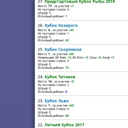
27.
Предстартовый Кубок Рыбы 2019
Место:
77
, за участие
+1
Не поставил ставок: 0
Штраф: 0
Итоговый рейтинг:
1
26.
Кубок Козерога
Место:
4
, за участие
+43
Не поставил ставок: 1
Штраф: 0
Итоговый рейтинг:
43
25.
Кубок Скорпиона
Место:
1
, за участие
+60
Номинации: БК Фикс
+3
; БК Флэт
+3
; Голы
+3
; Коеф
+3
Не поставил ставок: 0
Штраф: 0
Итоговый рейтинг:
72
24.
Кубок Титанов
Место:
14
, за участие
+0
Не поставил ставок: 2
Штраф: 0
Итоговый рейтинг:
0
23.
Кубок Льва
Место:
1
, за участие
+60
Не поставил ставок: 0
Штраф: 0
Итоговый рейтинг:
60
22.
Летний Кубок 2017