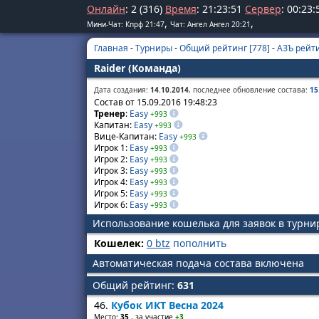
Онлайн
: 2 (316)
Время
:
21
:
23
:
51
Сервер
:
00
:
23
:
,
,
Мини-Чат: Кпрф 21:47
Чат: Ангел Ангел 20:21
Главная
-
Турниры
-
Общий рейтинг [778]
-
АЗЪ рейти
Raider (Команда)
Дата создания:
14.10.2014
, последнее обновление состава:
15
Состав от 15.09.2016 19:48:23
Тренер
:
Easy
+993
Капитан:
Easy
+993
Вице-Капитан:
Easy
+993
Игрок 1:
Easy
+993
Игрок 2:
Easy
+993
Игрок 3:
Easy
+993
Игрок 4:
Easy
+993
Игрок 5:
Easy
+993
Игрок 6:
Easy
+993
Использование кошелька для заявок в турн
Кошелек:
0 btz
пополнить
Автоматическая подача состава включена
Общий рейтинг:
631
46.
Кубок ИКТ Весна 2024
Место:
35
, за участие
+3