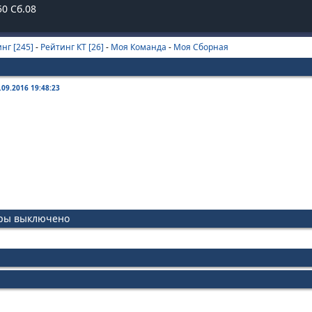
50
Сб.08
нг [245]
-
Рейтинг КТ [26]
-
Моя Команда
-
Моя Сборная
.09.2016 19:48:23
иры выключено