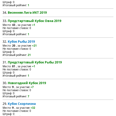
Штраф: 0
Итоговый рейтинг:
1
34.
Весенняя Лига ИКТ 2019
33.
Предстартовый Кубок Овна 2019
Место:
43
, за участие
+1
Не поставил ставок: 0
Штраф: 0
Итоговый рейтинг:
1
32.
Кубок Рыбы 2019
Место:
20
, за участие
+21
Не поставил ставок: 0
Штраф: 0
Итоговый рейтинг:
21
31.
Предстартовый Кубок Рыбы 2019
Место:
81
, за участие
+1
Не поставил ставок: 0
Штраф: 0
Итоговый рейтинг:
1
30.
Новогодний Кубок 2019
Место:
9
, за участие
+7
Не поставил ставок: 0
Штраф: 0
Итоговый рейтинг:
7
29.
Кубок Скорпиона
Место:
9
, за участие
+32
Не поставил ставок: 0
Штраф: 0