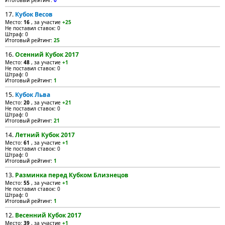
Итоговый рейтинг:
0
17.
Кубок Весов
Место:
16
, за участие
+25
Не поставил ставок: 0
Штраф: 0
Итоговый рейтинг:
25
16.
Осенний Кубок 2017
Место:
48
, за участие
+1
Не поставил ставок: 0
Штраф: 0
Итоговый рейтинг:
1
15.
Кубок Льва
Место:
20
, за участие
+21
Не поставил ставок: 0
Штраф: 0
Итоговый рейтинг:
21
14.
Летний Кубок 2017
Место:
61
, за участие
+1
Не поставил ставок: 0
Штраф: 0
Итоговый рейтинг:
1
13.
Разминка перед Кубком Близнецов
Место:
55
, за участие
+1
Не поставил ставок: 0
Штраф: 0
Итоговый рейтинг:
1
12.
Весенний Кубок 2017
Место:
39
, за участие
+1