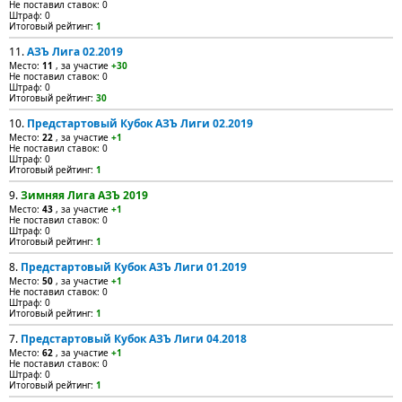
Не поставил ставок: 0
Штраф: 0
Итоговый рейтинг:
1
11.
АЗЪ Лига 02.2019
Место:
11
, за участие
+30
Не поставил ставок: 0
Штраф: 0
Итоговый рейтинг:
30
10.
Предстартовый Кубок АЗЪ Лиги 02.2019
Место:
22
, за участие
+1
Не поставил ставок: 0
Штраф: 0
Итоговый рейтинг:
1
9.
Зимняя Лига АЗЪ 2019
Место:
43
, за участие
+1
Не поставил ставок: 0
Штраф: 0
Итоговый рейтинг:
1
8.
Предстартовый Кубок АЗЪ Лиги 01.2019
Место:
50
, за участие
+1
Не поставил ставок: 0
Штраф: 0
Итоговый рейтинг:
1
7.
Предстартовый Кубок АЗЪ Лиги 04.2018
Место:
62
, за участие
+1
Не поставил ставок: 0
Штраф: 0
Итоговый рейтинг:
1