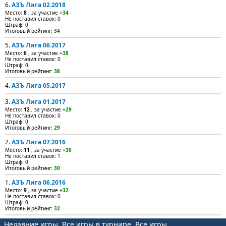
6.
АЗЪ Лига 02.2018
Место:
8
, за участие
+34
Не поставил ставок: 0
Штраф: 0
Итоговый рейтинг:
34
5.
АЗЪ Лига 06.2017
Место:
6
, за участие
+38
Не поставил ставок: 0
Штраф: 0
Итоговый рейтинг:
38
4.
АЗЪ Лига 05.2017
3.
АЗЪ Лига 01.2017
Место:
12
, за участие
+29
Не поставил ставок: 0
Штраф: 0
Итоговый рейтинг:
29
2.
АЗЪ Лига 07.2016
Место:
11
, за участие
+30
Не поставил ставок: 1
Штраф: 0
Итоговый рейтинг:
30
1.
АЗЪ Лига 06.2016
Место:
9
, за участие
+32
Не поставил ставок: 0
Штраф: 0
Итоговый рейтинг:
32
Недавние игры,
Все игры в турнире
,
Все игры