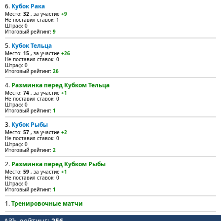
6.
Кубок Рака
Место:
32
, за участие
+9
Не поставил ставок: 1
Штраф: 0
Итоговый рейтинг:
9
5.
Кубок Тельца
Место:
15
, за участие
+26
Не поставил ставок: 0
Штраф: 0
Итоговый рейтинг:
26
4.
Разминка перед Кубком Тельца
Место:
74
, за участие
+1
Не поставил ставок: 0
Штраф: 0
Итоговый рейтинг:
1
3.
Кубок Рыбы
Место:
57
, за участие
+2
Не поставил ставок: 0
Штраф: 0
Итоговый рейтинг:
2
2.
Разминка перед Кубком Рыбы
Место:
59
, за участие
+1
Не поставил ставок: 0
Штраф: 0
Итоговый рейтинг:
1
1.
Тренировочные матчи
АЗЪ рейтинг:
256