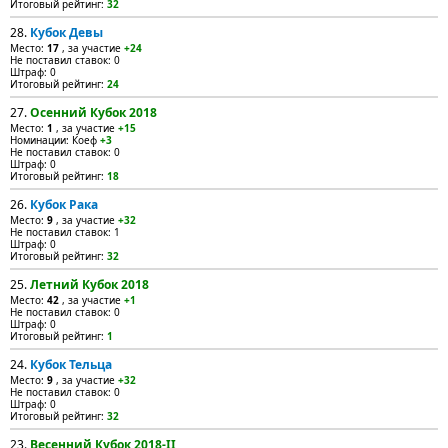
Итоговый рейтинг:
32
28.
Кубок Девы
Место:
17
, за участие
+24
Не поставил ставок: 0
Штраф: 0
Итоговый рейтинг:
24
27.
Осенний Кубок 2018
Место:
1
, за участие
+15
Номинации: Коеф
+3
Не поставил ставок: 0
Штраф: 0
Итоговый рейтинг:
18
26.
Кубок Рака
Место:
9
, за участие
+32
Не поставил ставок: 1
Штраф: 0
Итоговый рейтинг:
32
25.
Летний Кубок 2018
Место:
42
, за участие
+1
Не поставил ставок: 0
Штраф: 0
Итоговый рейтинг:
1
24.
Кубок Тельца
Место:
9
, за участие
+32
Не поставил ставок: 0
Штраф: 0
Итоговый рейтинг:
32
23.
Весенний Кубок 2018-II