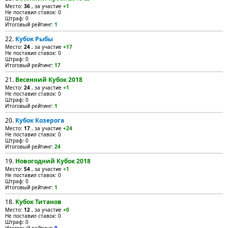
Место:
36
, за участие
+1
Не поставил ставок: 0
Штраф: 0
Итоговый рейтинг:
1
22.
Кубок Рыбы
Место:
24
, за участие
+17
Не поставил ставок: 0
Штраф: 0
Итоговый рейтинг:
17
21.
Весенний Кубок 2018
Место:
24
, за участие
+1
Не поставил ставок: 0
Штраф: 0
Итоговый рейтинг:
1
20.
Кубок Козерога
Место:
17
, за участие
+24
Не поставил ставок: 0
Штраф: 0
Итоговый рейтинг:
24
19.
Новогодний Кубок 2018
Место:
54
, за участие
+1
Не поставил ставок: 0
Штраф: 0
Итоговый рейтинг:
1
18.
Кубок Титанов
Место:
12
, за участие
+0
Не поставил ставок: 0
Штраф: 0