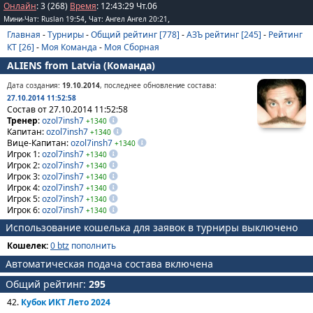
Онлайн
: 3 (268)
Время
:
12
:
43
:
29
Чт.06
,
,
Мини-Чат: Ruslan 19:54
Чат: Ангел Ангел 20:21
Главная
-
Турниры
-
Общий рейтинг [778]
-
АЗЪ рейтинг [245]
-
Рейтинг
КТ [26]
-
Моя Команда
-
Моя Сборная
ALIENS from Latvia (Команда)
Дата создания:
19.10.2014
, последнее обновление состава:
27.10.2014 11:52:58
Состав от 27.10.2014 11:52:58
Тренер
:
ozol7insh7
+1340
Капитан:
ozol7insh7
+1340
Вице-Капитан:
ozol7insh7
+1340
Игрок 1:
ozol7insh7
+1340
Игрок 2:
ozol7insh7
+1340
Игрок 3:
ozol7insh7
+1340
Игрок 4:
ozol7insh7
+1340
Игрок 5:
ozol7insh7
+1340
Игрок 6:
ozol7insh7
+1340
Использование кошелька для заявок в турниры выключено
Кошелек:
0 btz
пополнить
Автоматическая подача состава включена
Общий рейтинг:
295
42.
Кубок ИКТ Лето 2024