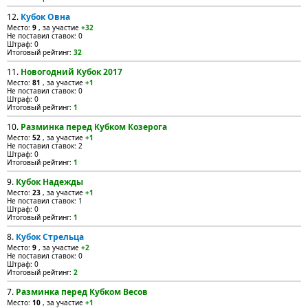
12.
Кубок Овна
Место:
9
, за участие
+32
Не поставил ставок: 0
Штраф: 0
Итоговый рейтинг:
32
11.
Новогодний Кубок 2017
Место:
81
, за участие
+1
Не поставил ставок: 0
Штраф: 0
Итоговый рейтинг:
1
10.
Разминка перед Кубком Козерога
Место:
52
, за участие
+1
Не поставил ставок: 2
Штраф: 0
Итоговый рейтинг:
1
9.
Кубок Надежды
Место:
23
, за участие
+1
Не поставил ставок: 1
Штраф: 0
Итоговый рейтинг:
1
8.
Кубок Стрельца
Место:
9
, за участие
+2
Не поставил ставок: 0
Штраф: 0
Итоговый рейтинг:
2
7.
Разминка перед Кубком Весов
Место:
10
, за участие
+1