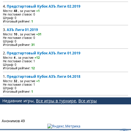
4.
Предстартовый Кубок АЗЪ Лиги 02.2019
Место:
48
, за участие
+1
Не поставил ставок: 0
Штраф: 0
Итоговый рейтинг:
1
3.
АЗЪ Лига 01.2019
Место:
10
, за участие
+31
Не поставил ставок: 0
Штраф: 0
Итоговый рейтинг:
31
2.
Предстартовый Кубок АЗЪ Лиги 01.2019
Место:
4
, за участие
+12
Не поставил ставок: 1
Штраф: 0
Итоговый рейтинг:
12
1.
Предстартовый Кубок АЗЪ Лиги 04.2018
Место:
32
, за участие
+1
Не поставил ставок: 1
Штраф: 0
Итоговый рейтинг:
1
Недавние игры,
Все игры в турнире
,
Все игры
Анонимов 49