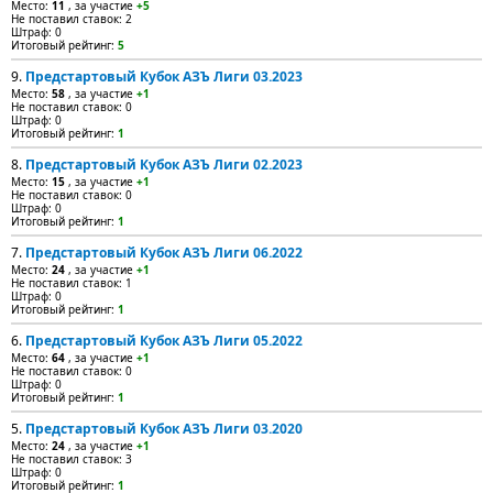
Место:
11
, за участие
+5
Не поставил ставок: 2
Штраф: 0
Итоговый рейтинг:
5
9.
Предстартовый Кубок АЗЪ Лиги 03.2023
Место:
58
, за участие
+1
Не поставил ставок: 0
Штраф: 0
Итоговый рейтинг:
1
8.
Предстартовый Кубок АЗЪ Лиги 02.2023
Место:
15
, за участие
+1
Не поставил ставок: 0
Штраф: 0
Итоговый рейтинг:
1
7.
Предстартовый Кубок АЗЪ Лиги 06.2022
Место:
24
, за участие
+1
Не поставил ставок: 1
Штраф: 0
Итоговый рейтинг:
1
6.
Предстартовый Кубок АЗЪ Лиги 05.2022
Место:
64
, за участие
+1
Не поставил ставок: 0
Штраф: 0
Итоговый рейтинг:
1
5.
Предстартовый Кубок АЗЪ Лиги 03.2020
Место:
24
, за участие
+1
Не поставил ставок: 3
Штраф: 0
Итоговый рейтинг:
1