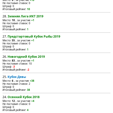
Место:
6
, за участие
+10
Не поставил ставок: 0
Штраф: 0
Итоговый рейтинг:
10
28.
Зимняя Лига ИКТ 2019
Место:
10
, за участие
+1
Не поставил ставок: 0
Штраф: 0
Итоговый рейтинг:
1
27.
Предстартовый Кубок Рыбы 2019
Место:
55
, за участие
+1
Не поставил ставок: 0
Штраф: 0
Итоговый рейтинг:
1
26.
Новогодний Кубок 2019
Место:
83
, за участие
+1
Не поставил ставок: 10
Штраф:
-3
Итоговый рейтинг:
-2
25.
Кубок Девы
Место:
6
, за участие
+38
Не поставил ставок: 2
Штраф: 0
Итоговый рейтинг:
38
24.
Осенний Кубок 2018
Место:
12
, за участие
+4
Не поставил ставок: 0
Штраф: 0
Итоговый рейтинг:
4