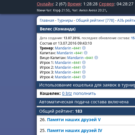
Онлайн
: 2 (67)
Время
:
1
:
28
:
28
Сервер
:
04
:
28
:
27
,
,
Мини-Чат: Кпрф 21:50
Чат: Ангел Ангел 20:21
Главная
-
Турниры
-
Общий рейтинг [778]
-
АЗЪ рейти
Велес (Команда)
Дата создания:
13.07.2016
, последнее обновление состава:
15
Состав от 13.07.2016 09:43:10
Тренер
:
Mandarin
+8441
Капитан:
Mandarin
+8441
Вице-Капитан:
Mandarin
+8441
Игрок 1:
Mandarin
+8441
Игрок 2:
Mandarin
+8441
Игрок 3:
Mandarin
+8441
Игрок 4:
Mandarin
+8441
Использование кошелька для заявок в турн
Кошелек:
0 btz
пополнить
Автоматическая подача состава включена
Общий рейтинг:
183
26.
Памяти наших друзей V
25.
Памяти наших друзей IV