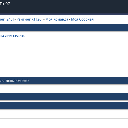
Пт.07
нг [245]
-
Рейтинг КТ [26]
-
Моя Команда
-
Моя Сборная
.04.2019 13:26:38
иры выключено