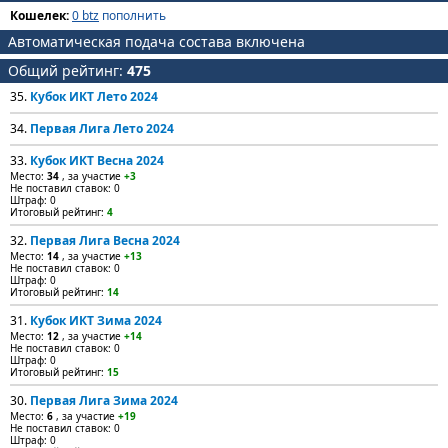
Кошелек:
0 btz
пополнить
Автоматическая подача состава включена
Общий рейтинг:
475
35.
Кубок ИКТ Лето 2024
34.
Первая Лига Лето 2024
33.
Кубок ИКТ Весна 2024
Место:
34
, за участие
+3
Не поставил ставок: 0
Штраф: 0
Итоговый рейтинг:
4
32.
Первая Лига Весна 2024
Место:
14
, за участие
+13
Не поставил ставок: 0
Штраф: 0
Итоговый рейтинг:
14
31.
Кубок ИКТ Зима 2024
Место:
12
, за участие
+14
Не поставил ставок: 0
Штраф: 0
Итоговый рейтинг:
15
30.
Первая Лига Зима 2024
Место:
6
, за участие
+19
Не поставил ставок: 0
Штраф: 0