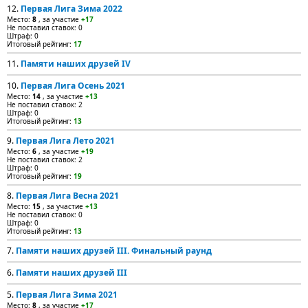
12.
Первая Лига Зима 2022
Место:
8
, за участие
+17
Не поставил ставок: 0
Штраф: 0
Итоговый рейтинг:
17
11.
Памяти наших друзей IV
10.
Первая Лига Осень 2021
Место:
14
, за участие
+13
Не поставил ставок: 2
Штраф: 0
Итоговый рейтинг:
13
9.
Первая Лига Лето 2021
Место:
6
, за участие
+19
Не поставил ставок: 2
Штраф: 0
Итоговый рейтинг:
19
8.
Первая Лига Весна 2021
Место:
15
, за участие
+13
Не поставил ставок: 0
Штраф: 0
Итоговый рейтинг:
13
7.
Памяти наших друзей III. Финальный раунд
6.
Памяти наших друзей III
5.
Первая Лига Зима 2021
Место:
8
, за участие
+17