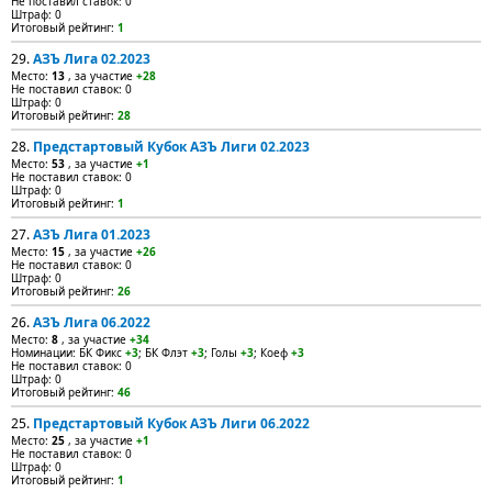
Не поставил ставок: 0
Штраф: 0
Итоговый рейтинг:
1
29.
АЗЪ Лига 02.2023
Место:
13
, за участие
+28
Не поставил ставок: 0
Штраф: 0
Итоговый рейтинг:
28
28.
Предстартовый Кубок АЗЪ Лиги 02.2023
Место:
53
, за участие
+1
Не поставил ставок: 0
Штраф: 0
Итоговый рейтинг:
1
27.
АЗЪ Лига 01.2023
Место:
15
, за участие
+26
Не поставил ставок: 0
Штраф: 0
Итоговый рейтинг:
26
26.
АЗЪ Лига 06.2022
Место:
8
, за участие
+34
Номинации: БК Фикс
+3
; БК Флэт
+3
; Голы
+3
; Коеф
+3
Не поставил ставок: 0
Штраф: 0
Итоговый рейтинг:
46
25.
Предстартовый Кубок АЗЪ Лиги 06.2022
Место:
25
, за участие
+1
Не поставил ставок: 0
Штраф: 0
Итоговый рейтинг:
1