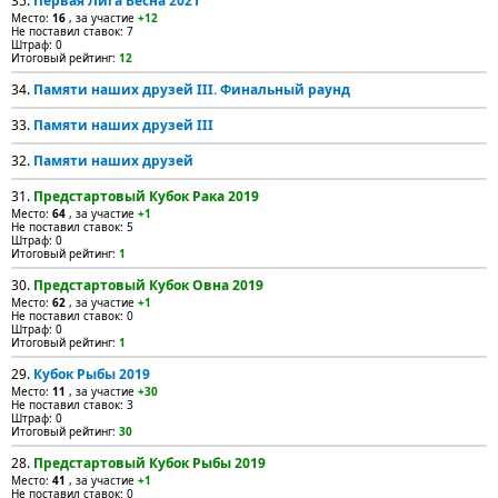
35.
Первая Лига Весна 2021
Место:
16
, за участие
+12
Не поставил ставок: 7
Штраф: 0
Итоговый рейтинг:
12
34.
Памяти наших друзей III. Финальный раунд
33.
Памяти наших друзей III
32.
Памяти наших друзей
31.
Предстартовый Кубок Рака 2019
Место:
64
, за участие
+1
Не поставил ставок: 5
Штраф: 0
Итоговый рейтинг:
1
30.
Предстартовый Кубок Овна 2019
Место:
62
, за участие
+1
Не поставил ставок: 0
Штраф: 0
Итоговый рейтинг:
1
29.
Кубок Рыбы 2019
Место:
11
, за участие
+30
Не поставил ставок: 3
Штраф: 0
Итоговый рейтинг:
30
28.
Предстартовый Кубок Рыбы 2019
Место:
41
, за участие
+1
Не поставил ставок: 0