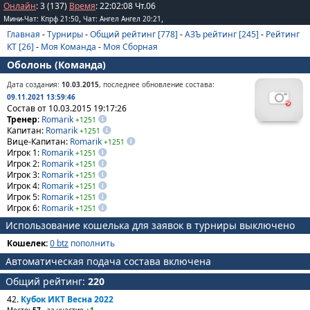
Онлайн
: 3 (137)
Время
:
22
:
02
:
08
Чт.06
,
,
Мини-Чат: Кпрф 21:50
Чат: Ангел Ангел 20:21
Главная
-
Турниры
-
Общий рейтинг [778]
-
АЗЪ рейтинг [245]
-
Рейтинг
КТ [26]
-
Моя Команда
-
Моя Сборная
Оболонь (Команда)
Дата создания:
10.03.2015
, последнее обновление состава:
09.11.2021 13:59:46
Состав от 10.03.2015 19:17:26
Тренер
:
Romarik
+1251
Капитан:
Romarik
+1251
Вице-Капитан:
Romarik
+1251
Игрок 1:
Romarik
+1251
Игрок 2:
Romarik
+1251
Игрок 3:
Romarik
+1251
Игрок 4:
Romarik
+1251
Игрок 5:
Romarik
+1251
Игрок 6:
Romarik
+1251
Использование кошелька для заявок в турниры выключено
Кошелек:
0 btz
пополнить
Автоматическая подача состава включена
Общий рейтинг:
220
42.
Кубок ИКТ Весна 2022