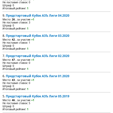
Не поставил ставок: 0
Штраф: 0
Итоговый рейтинг:
1
9.
Предстартовый Кубок АЗЪ Лиги 04.2020
Место:
26
, за участие
+1
Не поставил ставок: 3
Штраф: 0
Итоговый рейтинг:
1
8.
Предстартовый Кубок АЗЪ Лиги 03.2020
Место:
42
, за участие
+1
Не поставил ставок: 1
Штраф: 0
Итоговый рейтинг:
1
7.
Предстартовый Кубок АЗЪ Лиги 02.2020
Место:
47
, за участие
+1
Не поставил ставок: 0
Штраф: 0
Итоговый рейтинг:
1
6.
Предстартовый Кубок АЗЪ Лиги 01.2020
Место:
43
, за участие
+1
Не поставил ставок: 0
Штраф: 0
Итоговый рейтинг:
1
5.
Предстартовый Кубок АЗЪ Лиги 05.2019
Место:
46
, за участие
+1
Не поставил ставок: 5
Штраф: 0
Итоговый рейтинг:
1