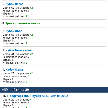
5.
Кубок Весов
Место:
60
, за участие
+2
Не поставил ставок: 3
Штраф: 0
Итоговый рейтинг:
2
4.
Тренировочные матчи
3.
Кубок Льва
Место:
69
, за участие
+2
Не поставил ставок: 1
Штраф: 0
Итоговый рейтинг:
2
2.
Кубок Близнецов
Место:
44
, за участие
+2
Не поставил ставок: 5
Штраф: 0
Итоговый рейтинг:
2
1.
Кубок Овна
Место:
23
, за участие
+2
Не поставил ставок: 1
Штраф: 0
Итоговый рейтинг:
2
АЗЪ рейтинг:
29
16.
Предстартовый Кубок АЗЪ Лиги 01.2022
Место:
20
, за участие
+1
Не поставил ставок: 2
Штраф: 0