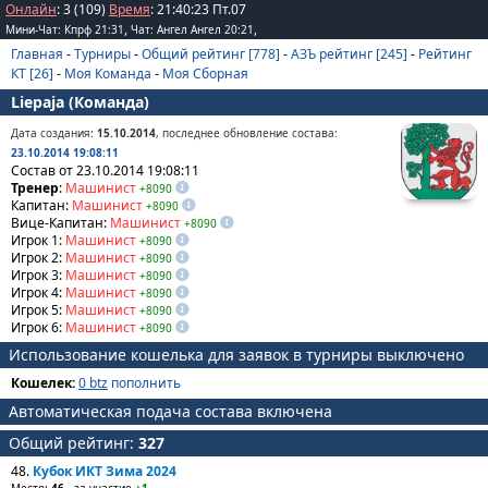
Онлайн
: 3 (109)
Время
:
21
:
40
:
23
Пт.07
,
,
Мини-Чат: Кпрф 21:31
Чат: Ангел Ангел 20:21
Главная
-
Турниры
-
Общий рейтинг [778]
-
АЗЪ рейтинг [245]
-
Рейтинг
КТ [26]
-
Моя Команда
-
Моя Сборная
Liepaja (Команда)
Дата создания:
15.10.2014
, последнее обновление состава:
23.10.2014 19:08:11
Состав от 23.10.2014 19:08:11
Тренер
:
Машинист
+8090
Капитан:
Машинист
+8090
Вице-Капитан:
Машинист
+8090
Игрок 1:
Машинист
+8090
Игрок 2:
Машинист
+8090
Игрок 3:
Машинист
+8090
Игрок 4:
Машинист
+8090
Игрок 5:
Машинист
+8090
Игрок 6:
Машинист
+8090
Использование кошелька для заявок в турниры выключено
Кошелек:
0 btz
пополнить
Автоматическая подача состава включена
Общий рейтинг:
327
48.
Кубок ИКТ Зима 2024