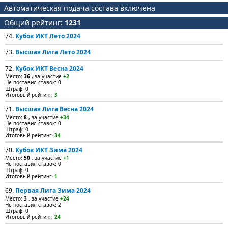
Автоматическая подача состава включена
Общий рейтинг:
1231
74.
Кубок ИКТ Лето 2024
73.
Высшая Лига Лето 2024
72.
Кубок ИКТ Весна 2024
Место:
36
, за участие
+2
Не поставил ставок: 0
Штраф: 0
Итоговый рейтинг:
3
71.
Высшая Лига Весна 2024
Место:
8
, за участие
+34
Не поставил ставок: 0
Штраф: 0
Итоговый рейтинг:
34
70.
Кубок ИКТ Зима 2024
Место:
50
, за участие
+1
Не поставил ставок: 0
Штраф: 0
Итоговый рейтинг:
1
69.
Первая Лига Зима 2024
Место:
3
, за участие
+24
Не поставил ставок: 2
Штраф: 0
Итоговый рейтинг:
24