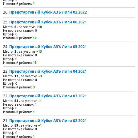
Итоговый рейтинг:
1
26.
Предстартовый Кубок АЗЪ Лиги 02.2022
25.
Предстартовый Кубок АЗЪ Лиги 06.2021
Место:
6
, за участие
+10
Не поставил ставок: 0
Штраф: 0
Итоговый рейтинг:
10
24.
Предстартовый Кубок АЗЪ Лиги 05.2021
Место:
3
, за участие
+13
Не поставил ставок: 0
Штраф: 0
Итоговый рейтинг:
13
23.
Предстартовый Кубок АЗЪ Лиги 04.2021
Место:
13
, за участие
+3
Не поставил ставок: 0
Штраф: 0
Итоговый рейтинг:
3
22.
Предстартовый Кубок АЗЪ Лиги 03.2021
Место:
54
, за участие
+1
Не поставил ставок: 1
Штраф: 0
Итоговый рейтинг:
1
21.
Предстартовый Кубок АЗЪ Лиги 02.2021
Место:
59
, за участие
+1
Не поставил ставок: 0
Штраф: 0
Итоговый рейтинг:
1