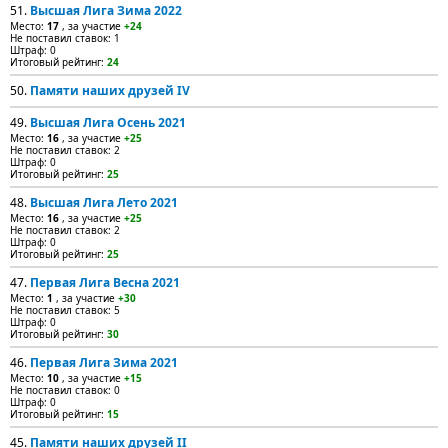
51.
Высшая Лига Зима 2022
Место:
17
, за участие
+24
Не поставил ставок: 1
Штраф: 0
Итоговый рейтинг:
24
50.
Памяти наших друзей IV
49.
Высшая Лига Осень 2021
Место:
16
, за участие
+25
Не поставил ставок: 2
Штраф: 0
Итоговый рейтинг:
25
48.
Высшая Лига Лето 2021
Место:
16
, за участие
+25
Не поставил ставок: 2
Штраф: 0
Итоговый рейтинг:
25
47.
Первая Лига Весна 2021
Место:
1
, за участие
+30
Не поставил ставок: 5
Штраф: 0
Итоговый рейтинг:
30
46.
Первая Лига Зима 2021
Место:
10
, за участие
+15
Не поставил ставок: 0
Штраф: 0
Итоговый рейтинг:
15
45.
Памяти наших друзей II