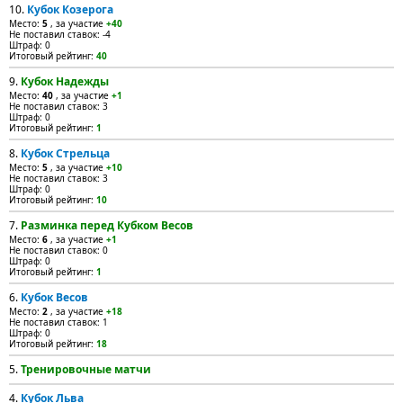
10.
Кубок Козерога
Место:
5
, за участие
+40
Не поставил ставок: -4
Штраф: 0
Итоговый рейтинг:
40
9.
Кубок Надежды
Место:
40
, за участие
+1
Не поставил ставок: 3
Штраф: 0
Итоговый рейтинг:
1
8.
Кубок Стрельца
Место:
5
, за участие
+10
Не поставил ставок: 3
Штраф: 0
Итоговый рейтинг:
10
7.
Разминка перед Кубком Весов
Место:
6
, за участие
+1
Не поставил ставок: 0
Штраф: 0
Итоговый рейтинг:
1
6.
Кубок Весов
Место:
2
, за участие
+18
Не поставил ставок: 1
Штраф: 0
Итоговый рейтинг:
18
5.
Тренировочные матчи
4.
Кубок Льва