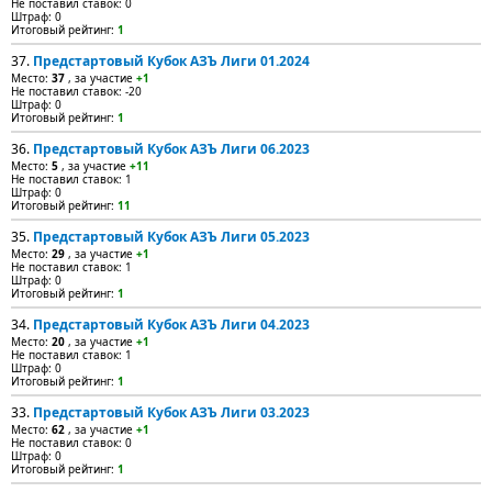
Не поставил ставок: 0
Штраф: 0
Итоговый рейтинг:
1
37.
Предстартовый Кубок АЗЪ Лиги 01.2024
Место:
37
, за участие
+1
Не поставил ставок: -20
Штраф: 0
Итоговый рейтинг:
1
36.
Предстартовый Кубок АЗЪ Лиги 06.2023
Место:
5
, за участие
+11
Не поставил ставок: 1
Штраф: 0
Итоговый рейтинг:
11
35.
Предстартовый Кубок АЗЪ Лиги 05.2023
Место:
29
, за участие
+1
Не поставил ставок: 1
Штраф: 0
Итоговый рейтинг:
1
34.
Предстартовый Кубок АЗЪ Лиги 04.2023
Место:
20
, за участие
+1
Не поставил ставок: 1
Штраф: 0
Итоговый рейтинг:
1
33.
Предстартовый Кубок АЗЪ Лиги 03.2023
Место:
62
, за участие
+1
Не поставил ставок: 0
Штраф: 0
Итоговый рейтинг:
1