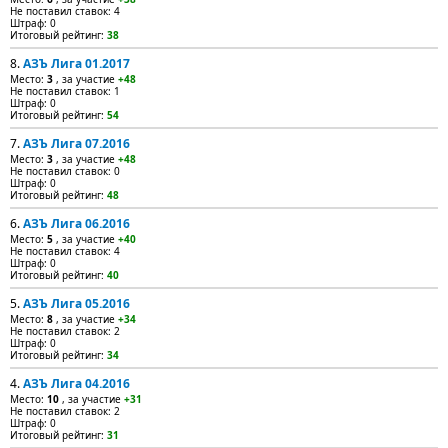
Не поставил ставок: 4
Штраф: 0
Итоговый рейтинг:
38
8.
АЗЪ Лига 01.2017
Место:
3
, за участие
+48
Не поставил ставок: 1
Штраф: 0
Итоговый рейтинг:
54
7.
АЗЪ Лига 07.2016
Место:
3
, за участие
+48
Не поставил ставок: 0
Штраф: 0
Итоговый рейтинг:
48
6.
АЗЪ Лига 06.2016
Место:
5
, за участие
+40
Не поставил ставок: 4
Штраф: 0
Итоговый рейтинг:
40
5.
АЗЪ Лига 05.2016
Место:
8
, за участие
+34
Не поставил ставок: 2
Штраф: 0
Итоговый рейтинг:
34
4.
АЗЪ Лига 04.2016
Место:
10
, за участие
+31
Не поставил ставок: 2
Штраф: 0
Итоговый рейтинг:
31